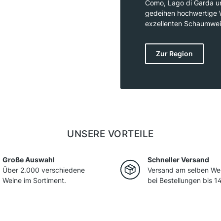
Como, Lago di Garda und
gedeihen hochwertige We
exzellenten Schaumwein
classico, also der Fla
in der Lombardei eine V
Zur Region
darunter Nebbiolo im V
Region, nahe dem Gard
UNSERE VORTEILE
Große Auswahl
Schneller Versand
Über 2.000 verschiedene
Versand am selben We
Weine im Sortiment.
bei Bestellungen bis 14