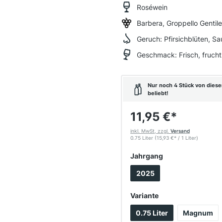
Roséwein
Barbera, Groppello Gentil
Geruch:
Pfirsichblüten, S
Geschmack:
Frisch, fruch
Nur noch 4 Stück von diese
beliebt!
11,95 €
*
inkl. MwSt, zzgl.
Versand
0.75 Liter
(15,93 €
*
/ 1 Liter)
auswählen
Jahrgang
2025
auswählen
Variante
0.75 Liter
Magnum