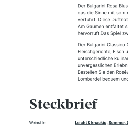
Der Bulgarini Rosa Blu
das die Sinne mit somm
verführt. Diese Duftnot
Am Gaumen entfaltet si
hervorruft.Das Spiel z
Der Bulgarini Classico 
Fleischgerichte, Fisch 
unterschiedliche kulin
unvergesslichen Erlebn
Bestellen Sie den Rosé
Lombardei bequem und s
Steckbrief
Weinstile:
Leicht & knackig
,
Sommer, 