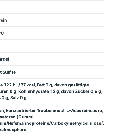
ein
 °C
rdei
t Sulfite
e 322 kJ / 77 kcal, Fett 0 g, davon gesättigte
uren 0 g, Kohlenhydrate 1,2 g, davon Zucker 0,6 g,
 0 g, Salz 0 g
n, konzentrierter Traubenmost, L-Ascorbinsäure, Sulfite,
lisatoren (Gummi
cum/Hefemannoproteine/Carboxymethylcellulose/Zitronensäure)
zatmosphäre