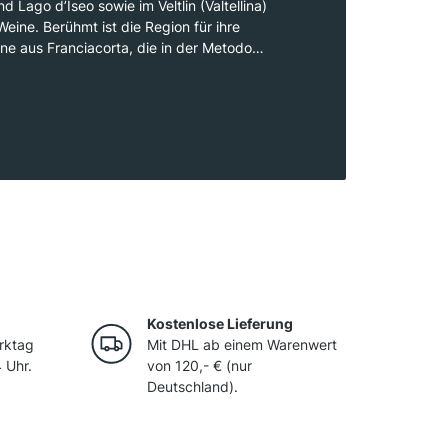
 Lago d’Iseo sowie im Veltlin (Valtellina)
ine. Berühmt ist die Region für ihre
e aus Franciacorta, die in der Metodo
schengärung, hergestellt werden. Zudem wird
ielzahl an Rot- und Weißweinen produziert,
eltlin und Trebbiano di Lugana im Süden der
asee.
Kostenlose Lieferung
rktag
Mit DHL ab einem Warenwert
 Uhr.
von 120,- € (nur
Deutschland).