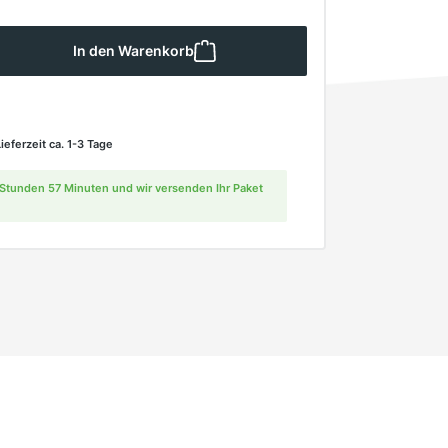
 Gib den gewünschten Wert ein oder ben
In den Warenkorb
Lieferzeit ca. 1-3 Tage
2 Stunden 57 Minuten und wir versenden Ihr Paket