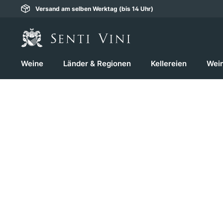
Versand am selben Werktag (bis 14 Uhr)
springen
Zur Hauptnavigation springen
Weine
Länder & Regionen
Kellereien
Wei
Bildergalerie überspringen