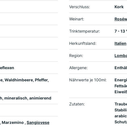
Verschluss:
Kork
Weinart:
Roséw
Trinktemperatur:
7 - 13
Herkunftsland:
Italien
Region:
Lomba
Reflexen
Allergene:
Enthäl
e, Waldhimbeere, Pfeffer,
Nährwerte je 100ml:
Energi
Fettsä
Eiweiß
ch, mineralisch, animierend
Zutaten:
Traube
Stabi
arabi
Schut
 , Marzemino ,
Sangiovese