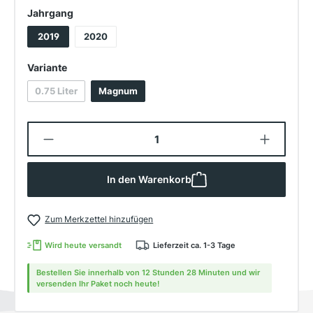
auswählen
Jahrgang
2019
2020
auswählen
Variante
0.75 Liter
Magnum
(Diese Option ist zurzeit nicht verfügbar.)
Produkt Anzahl: Gib den gewünschten W
In den Warenkorb
Zum Merkzettel hinzufügen
Wird heute versandt
Lieferzeit ca. 1-3 Tage
Bestellen Sie innerhalb von 12 Stunden 28 Minuten und wir
versenden Ihr Paket noch heute!