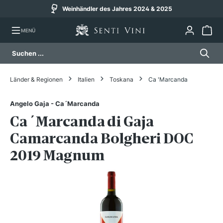
Weinhändler des Jahres 2024 & 2025
alt springen
MENÜ
Länder & Regionen
Italien
Toskana
Ca 'Marcanda
Angelo Gaja - Ca´Marcanda
Ca´Marcanda di Gaja
Camarcanda Bolgheri DOC
2019 Magnum
Bildergalerie überspringen