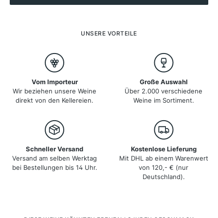
Toskana einige der berühmtesten Rotweine Italiens wie
Chianti, Vino Nobile di Montepulciano und Brunello di
Montalcino. Die Region hat sich in den letzten
Jahrzehnten neu erfunden und gehört zu den
UNSERE VORTEILE
Spitzenreitern im internationalen Weinbau.
Vom Importeur
Große Auswahl
Wir beziehen unsere Weine
Über 2.000 verschiedene
direkt von den Kellereien.
Weine im Sortiment.
Schneller Versand
Kostenlose Lieferung
Versand am selben Werktag
Mit DHL ab einem Warenwert
bei Bestellungen bis 14 Uhr.
von 120,- € (nur
Deutschland).