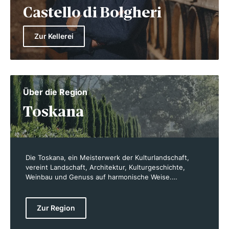
Castello di Bolgheri
Zur Kellerei
Über die Region
Toskana
Die Toskana, ein Meisterwerk der Kulturlandschaft,
vereint Landschaft, Architektur, Kulturgeschichte,
Weinbau und Genuss auf harmonische Weise.
Schriftsteller wie Goethe und Musiker wie Berlioz
haben die anmutige Region verewigt. Schon vor den
Römern pflanzten die Etrusker Rebstöcke, und die
Zur Region
Römer verehrten die Rebsorte Sangiovese, auch
bekannt als „Blut des Jupiters“. Heute produziert die