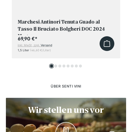
Marchesi Antinori Tenuta Guado al
Tasso Il Bruciato Bolgheri DOC 2024
Magnum
69,90 €
*
inkl. MwSt, zzgl.
Versand
1,5 Liter
(46,60 €/Liter)
ÜBER SENTI VINI
Wir stellen uns vor