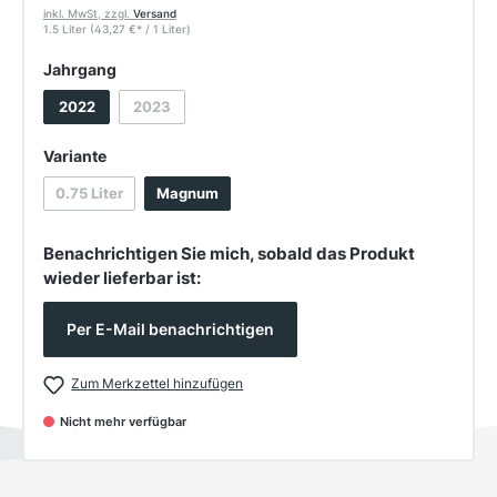
inkl. MwSt, zzgl.
Versand
1.5 Liter
(43,27 €
*
/ 1 Liter)
auswählen
Jahrgang
2022
2023
(Diese Option ist zurzeit nicht verfügbar.)
auswählen
Variante
0.75 Liter
Magnum
(Diese Option ist zurzeit nicht verfügbar.)
Benachrichtigen Sie mich, sobald das Produkt
wieder lieferbar ist:
Per E-Mail benachrichtigen
Zum Merkzettel hinzufügen
Nicht mehr verfügbar