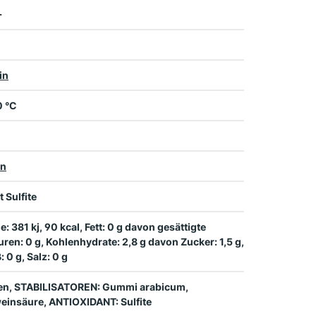
+
in
0 °C
en
t Sulfite
e: 381 kj, 90 kcal, Fett: 0 g davon gesättigte
uren: 0 g, Kohlenhydrate: 2,8 g davon Zucker: 1,5 g,
: 0 g, Salz: 0 g
en, STABILISATOREN: Gummi arabicum,
einsäure, ANTIOXIDANT: Sulfite