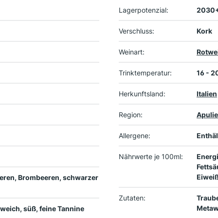
Lagerpotenzial:
2030
Verschluss:
Kork
Weinart:
Rotwe
Trinktemperatur:
16 - 2
Herkunftsland:
Italien
Region:
Apuli
Allergene:
Enthäl
Nährwerte je 100ml:
Energi
Fettsä
Eiweiß
eeren, Brombeeren, schwarzer
Zutaten:
Traub
Metaw
 weich, süß, feine Tannine