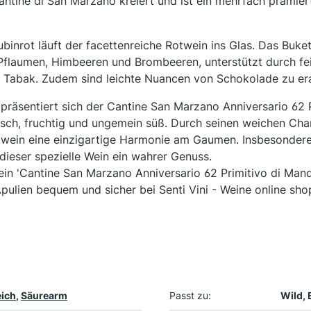
ntine di San Marzano kreiert und ist ein mehrfach prämiert
binrot läuft der facettenreiche Rotwein ins Glas. Das Buket
Pflaumen, Himbeeren und Brombeeren, unterstützt durch f
 Tabak. Zudem sind leichte Nuancen von Schokolade zu er
äsentiert sich der Cantine San Marzano Anniversario 62 P
sch, fruchtig und ungemein süß. Durch seinen weichen Char
twein eine einzigartige Harmonie am Gaumen. Insbesondere
 dieser spezielle Wein ein wahrer Genuss.
ein 'Cantine San Marzano Anniversario 62 Primitivo di Man
pulien bequem und sicher bei Senti Vini - Weine online sho
ich
,
Säurearm
Passt zu:
Wild, 