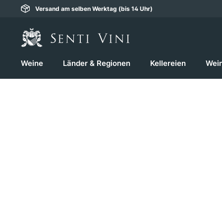
Versand am selben Werktag (bis 14 Uhr)
springen
Zur Hauptnavigation springen
Weine
Länder & Regionen
Kellereien
Wei
Bildergalerie überspringen