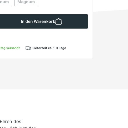
gnum
Magnum
se Option ist zurzeit nicht verfügbar.)
(Diese Option ist zurzeit nicht verfügbar.)
 Gib den gewünschten Wert ein oder ben
In den Warenkorb
ntag versandt
Lieferzeit ca. 1-3 Tage
 Ehren des