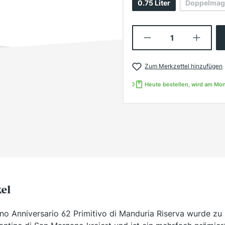
0.75 Liter
Doppelma
(Die
Produkt Anzahl:
Zum Merkzettel hinzufügen
Heute bestellen, wird am Mo
kel
o Anniversario 62 Primitivo di Manduria Riserva wurde zu