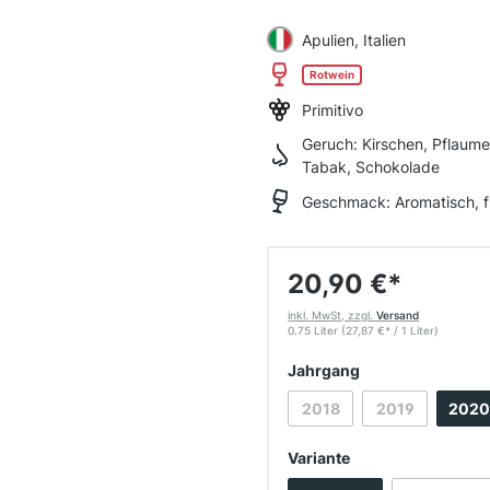
Apulien, Italien
Rotwein
Primitivo
Geruch:
Kirschen, Pflaum
Tabak, Schokolade
Geschmack:
Aromatisch, f
20,90 €
*
inkl. MwSt, zzgl.
Versand
0.75 Liter
(27,87 €
*
/ 1 Liter)
auswählen
Jahrgang
2018
2019
2020
(Diese Option ist zurzeit n
(Diese Option i
auswählen
Variante