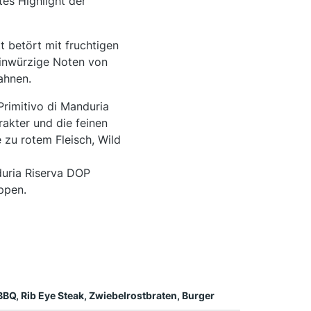
es Highlight der
t betört mit fruchtigen
einwürzige Noten von
ahnen.
rimitivo di Manduria
akter und die feinen
 zu rotem Fleisch, Wild
duria Riserva DOP
ppen.
BBQ, Rib Eye Steak, Zwiebelrostbraten, Burger