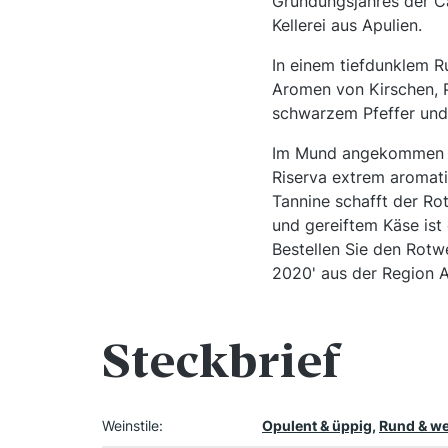
Gründungsjahres der Ca
Kellerei aus Apulien.
In einem tiefdunklem Ru
Aromen von Kirschen, 
schwarzem Pfeffer und
Im Mund angekommen pr
Riserva extrem aromati
Tannine schafft der Ro
und gereiftem Käse ist
Bestellen Sie den Rotw
2020' aus der Region A
Steckbrief
Weinstile:
Opulent & üppig
,
Rund & we