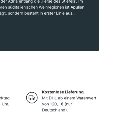
der Adria entlang die „Ferse des Stiefels“. Im
en süditalienischen Weinregionen ist Apulien
gt, sondern besteht in erster Linie aus
nen. Das durchweg freundliche Klima
n Ebenen macht Apulien zu einem
augebiet. Somit ist es nicht verwunderlich,
 mit Sizilien die mengenmäßig größte
st. Bis in die 70er Jahre wurde der Großteil
ks in andere Regionen Italiens und Europas
erstellung von Massenwein genutzt. Dies hat
rzehnten stark gewandelt.
Kostenlose Lieferung
rktag
Mit DHL ab einem Warenwert
 Uhr.
von 120,- € (nur
Deutschland).