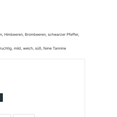
en, Himbeeren, Brombeeren, schwarzer Pfeffer,
ruchtig, mild, weich, süß, feine Tannine
icht verfügbar.)
st zurzeit nicht verfügbar.)