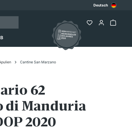
Deutsch
2B
Apulien
Cantine San Marzano
ario 62
o di Manduria
DOP 2020