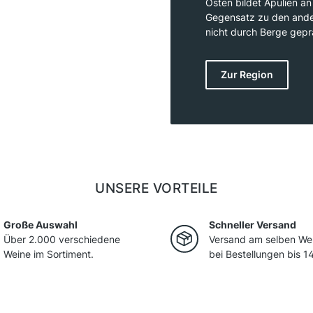
Osten bildet Apulien an 
Gegensatz zu den ander
nicht durch Berge geprä
Flachland und Hochebe
gepaart mit fruchtbare
Zur Region
hervorragenden Weinanb
dass Apulien gemeinsam
Weinbauregion Italiens i
der Ernte jedoch in Tan
verkauft oder für die H
sich in den letzten Jah
UNSERE VORTEILE
Große Auswahl
Schneller Versand
Über 2.000 verschiedene
Versand am selben We
Weine im Sortiment.
bei Bestellungen bis 14