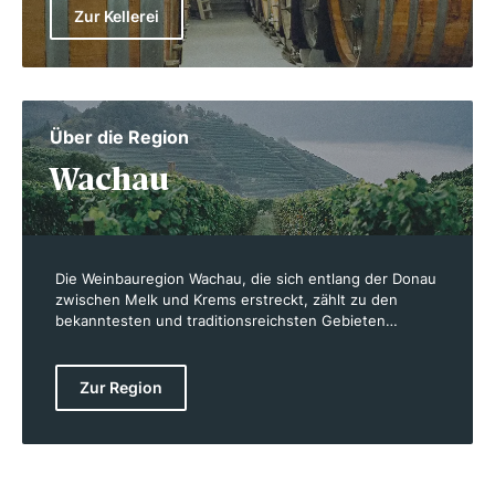
Zur Kellerei
Über die Region
Wachau
Die Weinbauregion Wachau, die sich entlang der Donau
zwischen Melk und Krems erstreckt, zählt zu den
bekanntesten und traditionsreichsten Gebieten
Österreichs. Bereits zur Zeit der Römer wurde hier
Wein angebaut, und unter der Herrschaft der
Karolinger erlebte der Weinbau eine erste Blütezeit.
Zur Region
Heute umfasst die Wachau rund 1.350 Hektar
Rebfläche, die überwiegend auf steilen Terrassen liegt,
welche zu 40 % mit Trockensteinmauern befestigt
sind. Das einzigartige Zusammenspiel von Mikroklima,
Bodenformationen und der Donau prägt die