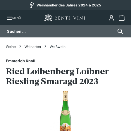
Weinhändler des Jahres 2024 & 2025
alt springen
MENÜ
Weine
Weinarten
Weißwein
Emmerich Knoll
Ried Loibenberg Loibner
Riesling Smaragd 2023
Bildergalerie überspringen