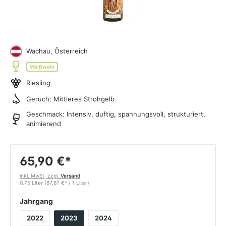
Wachau, Österreich
Weißwein
Riesling
Geruch:
Mittleres Strohgelb
Geschmack:
Intensiv, duftig, spannungsvoll, strukturiert,
animierend
65,90 €
*
inkl. MwSt, zzgl.
Versand
0.75 Liter
(87,87 €
*
/ 1 Liter)
auswählen
Jahrgang
2022
2023
2024