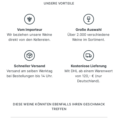
charakteristischen Weine der Region, insbesondere
UNSERE VORTEILE
den Grünen Veltliner und den Riesling, die weltweit
geschätzt werden.
Vom Importeur
Große Auswahl
Wir beziehen unsere Weine
Über 2.000 verschiedene
direkt von den Kellereien.
Weine im Sortiment.
Schneller Versand
Kostenlose Lieferung
Versand am selben Werktag
Mit DHL ab einem Warenwert
bei Bestellungen bis 14 Uhr.
von 120,- € (nur
Deutschland).
Produktgalerie überspringen
DIESE WEINE KÖNNTEN EBENFALLS IHREN GESCHMACK
TREFFEN