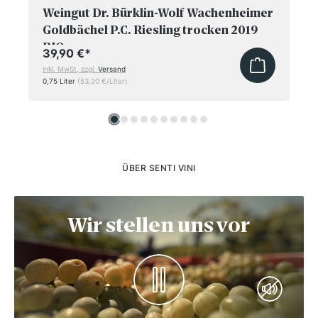
Weingut Dr. Bürklin-Wolf Wachenheimer
Goldbächel P.C. Riesling trocken 2019
BIO
39,90 €
*
inkl. MwSt, zzgl.
Versand
0,75 Liter
(53,20 €/Liter)
ÜBER SENTI VINI
Wir stellen uns vor