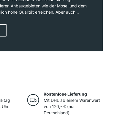
hleren Anbaugebieten wie der Mosel und dem
ch hohe Qualität erreichen. Aber auch
oir) und Silvaner finden zunehmend
ionen entlang der Flüsse Mosel, Rhein und
ngungen mit steilen, sonnenverwöhnten
chen Böden. Deutschland legt großen Wert
in strenges Weingesetz, das die Erzeugung
Kostenlose Lieferung
rktag
Mit DHL ab einem Warenwert
 Uhr.
von 120,- € (nur
Deutschland).