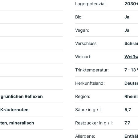
Lagerpotenzial:
2030
Bio:
Ja
Vegan:
Ja
Verschluss:
Schra
Weinart:
Weißw
Trinktemperatur:
7 - 13
Herkunftsland:
Deuts
 grünlichen Reflexen
Region:
Rheinl
, Kräuternoten
Säure in g / l:
5,7
oten, mineralisch
Restzucker in g / l:
7,7
Allergene:
Enthäl