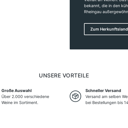
bekannt, die in den kü
Rheingau außergewöhnli
Spätburgunder (Pinot N
Beachtung. Die Weinreg
Zum Herkunftsland
Ahr bieten ideale Bedi
Hängen und mineralrei
auf Qualität und hat e
kontrolliert.
UNSERE VORTEILE
Große Auswahl
Schneller Versand
Über 2.000 verschiedene
Versand am selben We
Weine im Sortiment.
bei Bestellungen bis 14