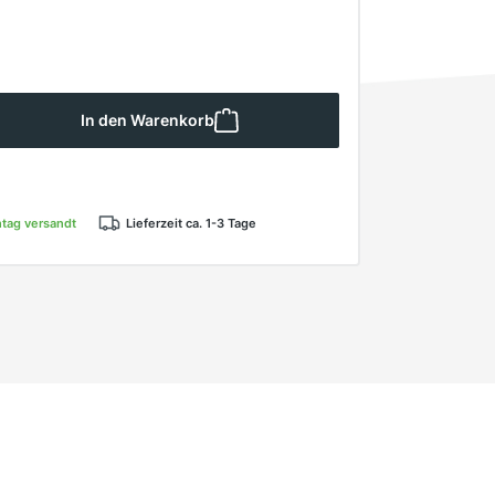
 Gib den gewünschten Wert ein oder ben
In den Warenkorb
ntag versandt
Lieferzeit ca. 1-3 Tage