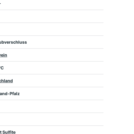
+
ubverschluss
ein
 °C
chland
and-Pfalz
t Sulfite