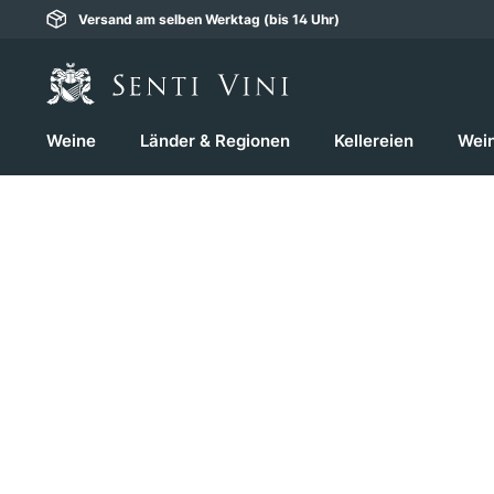
Versand am selben Werktag (bis 14 Uhr)
springen
Zur Hauptnavigation springen
Weine
Länder & Regionen
Kellereien
Wei
Bildergalerie überspringen