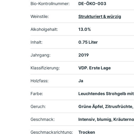
Bio-Kontrollnummer:
DE-ÖKO-003
Weinstile:
Strukturiert & würzig
Alkoholgehalt:
13.0%
Inhalt:
0.75 Liter
Jahrgang:
2019
Klassifizierung:
VDP. Erste Lage
Holzfass:
Ja
Farbe:
Leuchtendes Strohgelb mit
Geruch:
Grüne Äpfel, Zitrusfrüchte
Geschmack:
Intensiv, blumig, Kräutern
Geschmacksrichtung:
Trocken