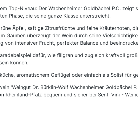
utem Top-Niveau: Der Wachenheimer Goldbächel P.C. zeigt sic
ten Phase, die seine ganze Klasse unterstreicht.
grüne Äpfel, saftige Zitrusfrüchte und feine Kräuternoten, d
m Gaumen überzeugt der Wein durch seine Vielschichtigkei
 von intensiver Frucht, perfekter Balance und beeindruck
 Paradebeispiel dafür, wie filigran und zugleich kraftvoll g
 sein können.
hküche, aromatischem Geflügel oder einfach als Solist für g
wein 'Weingut Dr. Bürklin-Wolf Wachenheimer Goldbächel P.C
on Rheinland-Pfalz bequem und sicher bei Senti Vini - Wein