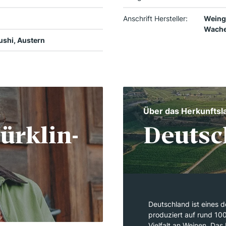
Anschrift Hersteller:
Weingu
Wache
ushi, Austern
Über das Herkunftsl
ürklin-
Deutsc
Deutschland ist eines 
produziert auf rund 10
Vielfalt an Weinen. Das