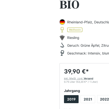
BIO
Rheinland-Pfalz, Deutsch
Weißwein
Riesling
Geruch:
Grüne Äpfel, Zitr
Geschmack:
Intensiv, blu
39,90 €
*
inkl. MwSt, zzgl.
Versand
0.75 Liter
(53,20 €
*
/ 1 Liter)
auswählen
Jahrgang
2019
2021
2022