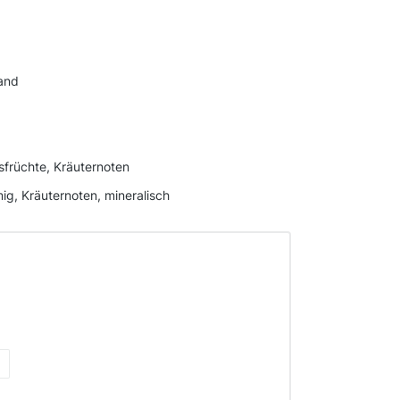
land
usfrüchte, Kräuternoten
mig, Kräuternoten, mineralisch