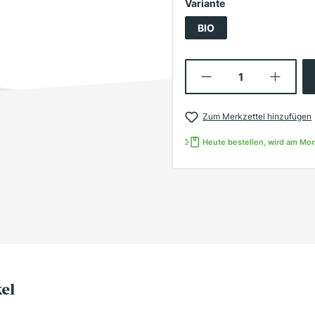
auswählen
Variante
BIO
Produkt Anzahl:
Zum Merkzettel hinzufügen
Heute bestellen, wird am Mo
kel