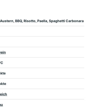
 Austern, BBQ, Risotto, Paella, Spaghetti Carbonara
ein
 °C
nkte
nkte
eich
au