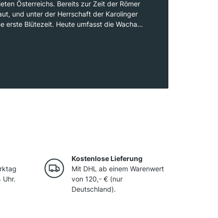
ieten Österreichs. Bereits zur Zeit der Römer
ut, und unter der Herrschaft der Karolinger
ne erste Blütezeit. Heute umfasst die Wachau
läche, die überwiegend auf steilen Terrassen
it Trockensteinmauern befestigt sind. Das
spiel von Mikroklima, Bodenformationen und
arakteristischen Weine der Region,
 Veltliner und den Riesling, die weltweit
Kostenlose Lieferung
rktag
Mit DHL ab einem Warenwert
 Uhr.
von 120,- € (nur
Deutschland).