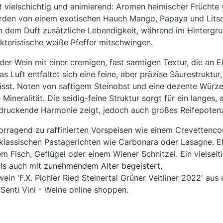
t vielschichtig und animierend: Aromen heimischer Früchte 
rden von einem exotischen Hauch Mango, Papaya und Litsch
n dem Duft zusätzliche Lebendigkeit, während im Hintergr
kteristische weiße Pfeffer mitschwingen.
er Wein mit einer cremigen, fast samtigen Textur, die an 
was Luft entfaltet sich eine feine, aber präzise Säurestruktu
lässt. Noten von saftigem Steinobst und eine dezente Würz
 Mineralität. Die seidig-feine Struktur sorgt für ein langes,
indruckende Harmonie zeigt, jedoch auch großes Reifepotenzi
orragend zu raffinierten Vorspeisen wie einem Crevettencoc
klassischen Pastagerichten wie Carbonara oder Lasagne. E
em Fisch, Geflügel oder einem Wiener Schnitzel. Ein vielseiti
ls auch mit zunehmendem Alter begeistert.
ein 'F.X. Pichler Ried Steinertal Grüner Veltliner 2022' au
Senti Vini - Weine online shoppen.