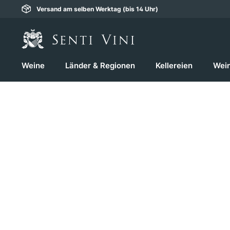
Versand am selben Werktag (bis 14 Uhr)
springen
Zur Hauptnavigation springen
Weine
Länder & Regionen
Kellereien
Wei
Bildergalerie überspringen