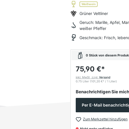
Weißwein
Grüner Veltliner
Geruch:
Marille, Apfel, Ma
weißer Pfeffer
Geschmack:
Frisch, leben
0 Stück von diesem Produkt 
75,90 €
*
inkl. MwSt, zzgl.
Versand
0.75 Liter
(101,20 €
*
/ 1 Liter)
Benachrichtigen Sie mich,
Per E-Mail benachricht
Zum Merkzettel hinzufügen
Nicht mehr verfügbar