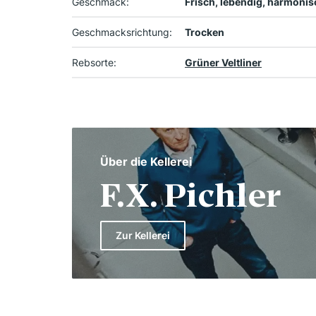
Geschmack:
Frisch, lebendig, harmonis
Geschmacksrichtung:
Trocken
Rebsorte:
Grüner Veltliner
Über die Kellerei
F.X. Pichler
Zur Kellerei