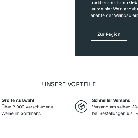
traditionsreichsten Geb
wurde hier Wein angeba
erlebte der Weinbau ei
rund 1.350 Hektar Rebf
liegt, welche zu 40 % m
Zur Region
einzigartige Zusammen
der Donau prägt die ch
insbesondere den Grünen
geschätzt werden.
UNSERE VORTEILE
Große Auswahl
Schneller Versand
Über 2.000 verschiedene
Versand am selben We
Weine im Sortiment.
bei Bestellungen bis 14