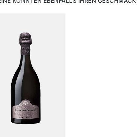
EINE KÖNNTEN EBENFALLS IHREN GESCHMACK