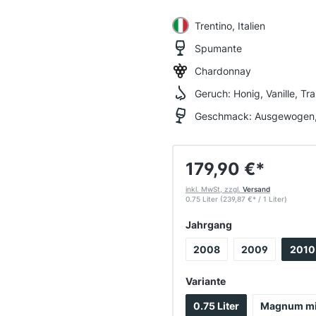
Trentino, Italien
Spumante
Chardonnay
Geruch:
Honig, Vanille, T
Geschmack:
Ausgewogen, 
179,90 €
*
inkl. MwSt, zzgl.
Versand
0.75 Liter
(239,87 €
*
/ 1 Liter)
auswählen
Jahrgang
2008
2009
2010
auswählen
Variante
0.75 Liter
Magnum mit