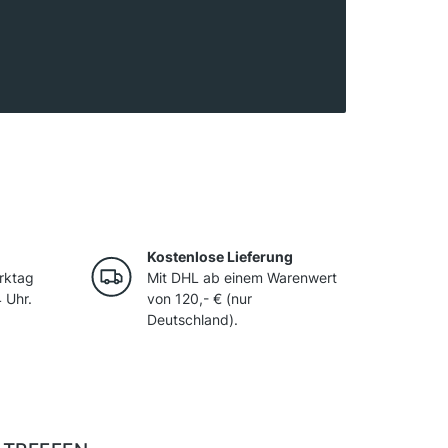
as den Trauben optimale Reifebedingungen
zahl an Höhenlagen und Bodenarten entstehen
t Frische, Finesse und mineralischer Eleganz.
 die weißen Sorten Chardonnay, Pinot Grigio
ährend Teroldego und Marzemino zu den
n zählen. Dank Klima und Höhenlagen wird
aumwein nach klassischer Methode (metodo
r Trentodoc.
Kostenlose Lieferung
rktag
Mit DHL ab einem Warenwert
 Uhr.
von 120,- € (nur
Deutschland).