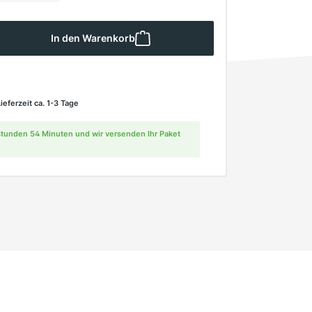
 Gib den gewünschten Wert ein oder ben
In den Warenkorb
Lieferzeit ca. 1-3 Tage
 Stunden 54 Minuten und wir versenden Ihr Paket