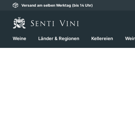
Versand am selben Werktag (bis 14 Uhr)
springen
Zur Hauptnavigation springen
Weine
Länder & Regionen
Kellereien
Wei
Bildergalerie überspringen