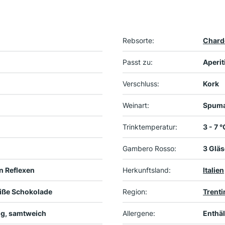
Rebsorte:
Chard
Passt zu:
Aperit
Verschluss:
Kork
Weinart:
Spuma
Trinktemperatur:
3 - 7 °
Gambero Rosso:
3 Gläs
en Reflexen
Herkunftsland:
Italien
eiße Schokolade
Region:
Trenti
ig, samtweich
Allergene:
Enthäl