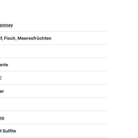
onnay
if, Fisch, Meeresfrüchten
nte
C
er
no
t Sulfite