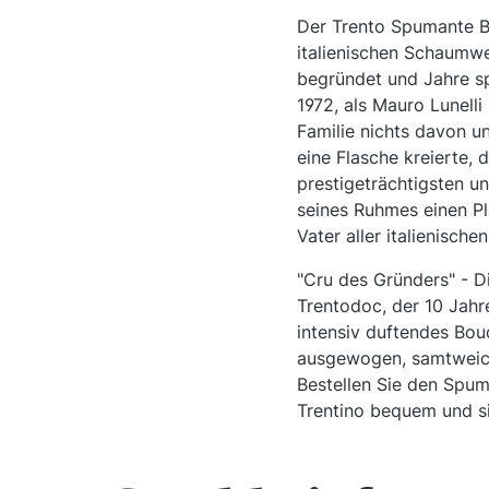
Der Trento Spumante Br
italienischen Schaumwei
begründet und Jahre sp
1972, als Mauro Lunell
Familie nichts davon un
eine Flasche kreierte, 
prestigeträchtigsten u
seines Ruhmes einen P
Vater aller italienisch
"Cru des Gründers" - Di
Trentodoc, der 10 Jahr
intensiv duftendes Bou
ausgewogen, samtweich
Bestellen Sie den Spuma
Trentino bequem und si