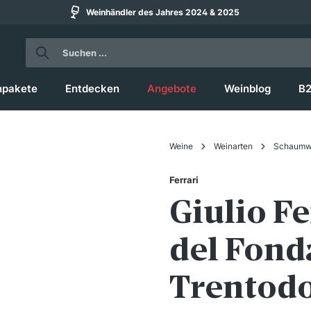
Weinhändler des Jahres 2024 & 2025
npakete
Entdecken
Angebote
Weinblog
B
Weine
Weinarten
Schaumw
Ferrari
Giulio Fe
del Fond
Trentodo