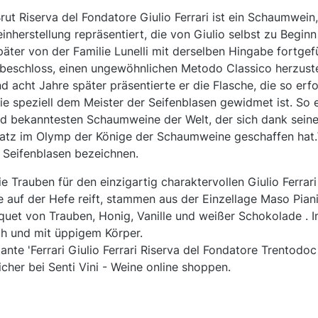
ut Riserva del Fondatore Giulio Ferrari ist ein Schaumwein,
nherstellung repräsentiert, die von Giulio selbst zu Begin
äter von der Familie Lunelli mit derselben Hingabe fortge
i beschloss, einen ungewöhnlichen Metodo Classico herzustel
d acht Jahre später präsentierte er die Flasche, die so erfo
die speziell dem Meister der Seifenblasen gewidmet ist. So 
nd bekanntesten Schaumweine der Welt, der sich dank sein
latz im Olymp der Könige der Schaumweine geschaffen hat.
en Seifenblasen bezeichnen.
e Trauben für den einzigartig charaktervollen Giulio Ferrar
e auf der Hefe reift, stammen aus der Einzellage Maso Pian
quet von Trauben, Honig, Vanille und weißer Schokolade . 
 und mit üppigem Körper.
nte 'Ferrari Giulio Ferrari Riserva del Fondatore Trentodo
cher bei Senti Vini - Weine online shoppen.