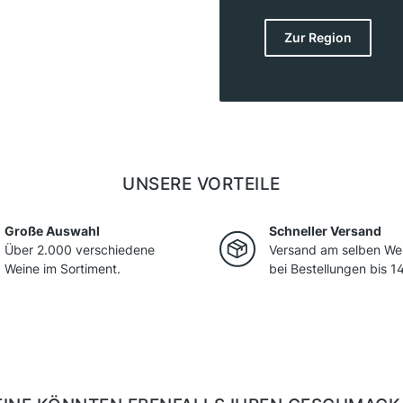
und kühlen Nächten, d
bietet. Durch die Viel
Zur Region
charaktervolle Weine mi
Besonders beliebt sind
und Müller-Thurgau, w
bekanntesten Rotweine
hier hochwertiger Sch
classico) gekeltert: de
UNSERE VORTEILE
Große Auswahl
Schneller Versand
Über 2.000 verschiedene
Versand am selben We
Weine im Sortiment.
bei Bestellungen bis 14