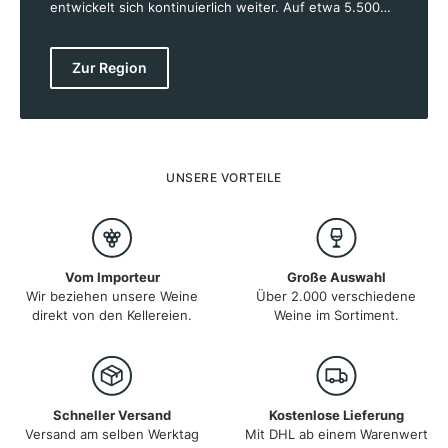
entwickelt sich kontinuierlich weiter. Auf etwa 5.500
Hektar Rebfläche entstehen Weine von hoher Qualität,
die von der einzigartigen Geographie und dem
besonderen Klima der Region profitieren. Die
Zur Region
Weinberge liegen auf Höhenlagen von 500 bis 1.000
Metern, was den Weinen ihre Frische und Finesse
verleiht. Das kontinentale Klima mit kalten Wintern und
warmen Sommern schafft ideale Bedingungen für
Rebsorten wie Weissburgunder, Gewürztraminer und
Lagrein. Die Weißweine zeichnen sich durch ihre
UNSERE VORTEILE
Aromenvielfalt aus, während die Rotweine mit Tiefe
und Eleganz überzeugen.
Vom Importeur
Große Auswahl
Wir beziehen unsere Weine
Über 2.000 verschiedene
direkt von den Kellereien.
Weine im Sortiment.
Schneller Versand
Kostenlose Lieferung
Versand am selben Werktag
Mit DHL ab einem Warenwert