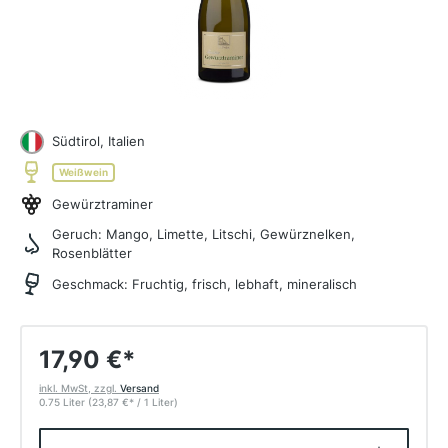
Südtirol, Italien
Weißwein
Gewürztraminer
Geruch:
Mango, Limette, Litschi, Gewürznelken,
Rosenblätter
Geschmack:
Fruchtig, frisch, lebhaft, mineralisch
17,90 €
*
inkl. MwSt, zzgl.
Versand
0.75 Liter
(23,87 €
*
/ 1 Liter)
Produkt Anzahl: Gib den gewünschten W