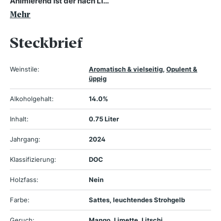
Animierend ist der nach Li…
Mehr
Steckbrief
Weinstile:
Aromatisch & vielseitig
,
Opulent &
üppig
Alkoholgehalt:
14.0%
Inhalt:
0.75 Liter
Jahrgang:
2024
Klassifizierung:
DOC
Holzfass:
Nein
Farbe:
Sattes, leuchtendes Strohgelb
Geruch:
Mango, Limette, Litschi,