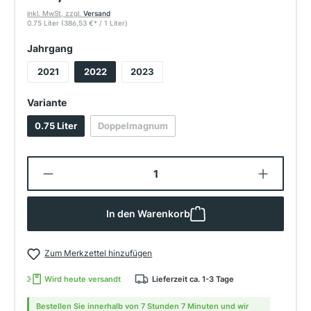
inkl. MwSt, zzgl.
Versand
0.75 Liter
(386,53 €
*
/ 1 Liter)
auswählen
Jahrgang
2021
2022
2023
auswählen
Variante
0.75 Liter
Doppelmagnum
(Diese Option ist zurzeit nicht verfügbar.)
Produkt Anzahl: Gib den gewünschten W
In den Warenkorb
Zum Merkzettel hinzufügen
Wird heute versandt
Lieferzeit ca. 1-3 Tage
Bestellen Sie innerhalb von 7 Stunden 7 Minuten und wir