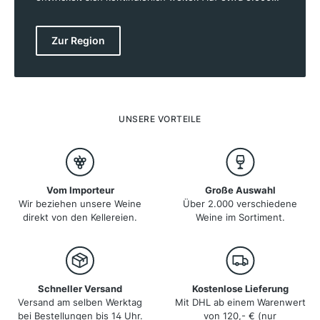
Hektar Rebfläche entstehen Weine von hoher Qualität,
die von der einzigartigen Geographie und dem
besonderen Klima der Region profitieren. Die
Zur Region
Weinberge liegen auf Höhenlagen von 500 bis 1.000
Metern, was den Weinen ihre Frische und Finesse
verleiht. Das kontinentale Klima mit kalten Wintern und
warmen Sommern schafft ideale Bedingungen für
Rebsorten wie Weissburgunder, Gewürztraminer und
Lagrein. Die Weißweine zeichnen sich durch ihre
UNSERE VORTEILE
Aromenvielfalt aus, während die Rotweine mit Tiefe
und Eleganz überzeugen.
Vom Importeur
Große Auswahl
Wir beziehen unsere Weine
Über 2.000 verschiedene
direkt von den Kellereien.
Weine im Sortiment.
Schneller Versand
Kostenlose Lieferung
Versand am selben Werktag
Mit DHL ab einem Warenwert
bei Bestellungen bis 14 Uhr.
von 120,- € (nur