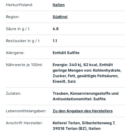
Herkunftsland:
Italien
Region:
Südtirol
Säure in g / l:
6.8
Restzucker in g / l:
1.1
Allergene:
Enthält Sulfite
Nährwerte je 100ml:
Energie: 340 kj, 82 kcal, Enthält
geringe Mengen von: Kohlenhydrate,
Zucker, Fett, gesättigte Fettsäuren,
Eiweiß, Salz
Zutaten:
Trauben, Konservierungsstoffe und
Antioxidationsmittel: Sulfite
Lebensmittelangaben:
Zu den Angaben des Herstellers
Anschrift Hersteller:
Kellerei Terlan, Silberleitenweg 7,
39018 Terlan (BZ), Italien