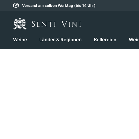
Versand am selben Werktag (bis 14 Uhr)
springen
Zur Hauptnavigation springen
Weine
Länder & Regionen
Kellereien
Wei
Bildergalerie überspringen