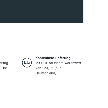
ale Klima mit kalten Wintern und warmen
e Bedingungen für Rebsorten wie
ztraminer und Lagrein. Die Weißweine
re Aromenvielfalt aus, während die Rotweine
überzeugen.
Kostenlose Lieferung
rktag
Mit DHL ab einem Warenwert
 Uhr.
von 120,- € (nur
Deutschland).