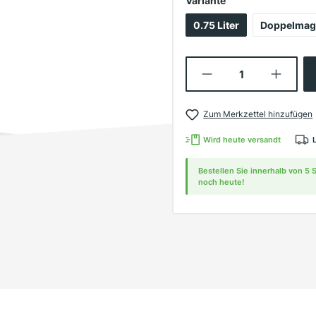
Variante
0.75 Liter
Doppelma
Produkt Anzahl:
Zum Merkzettel hinzufügen
Wird heute versandt
Bestellen Sie innerhalb von 5
noch heute!