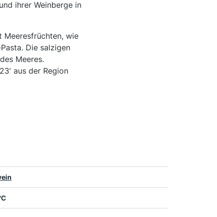
und ihrer Weinberge in
t Meeresfrüchten, wie
Pasta. Die salzigen
 des Meeres.
023' aus der Region
ein
 °C