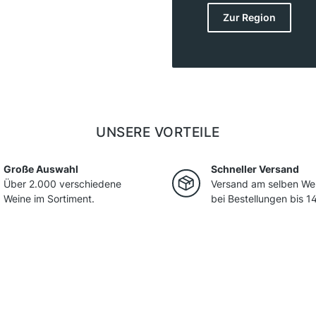
verleiht. Das kontinent
Zur Region
Sommern schafft ideal
Weissburgunder, Gewür
zeichnen sich durch ih
mit Tiefe und Eleganz 
UNSERE VORTEILE
Große Auswahl
Schneller Versand
Über 2.000 verschiedene
Versand am selben We
Weine im Sortiment.
bei Bestellungen bis 14