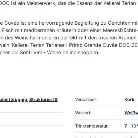
OC ist ein Meisterwerk, das die Essenz der Kellerei Terlan 
.
 Cuvée ist eine hervorragende Begleitung zu Gerichten mi
m Fisch mit mediterranen Kräutern oder einer Meeresfrüchte-
en des Weins harmonieren perfekt mit den frischen Aromen
wein 'Kellerei Terlan Terlaner I Primo Grande Cuvée DOC 2
cher bei Senti Vini - Weine online shoppen.
lent & üppig
,
Strukturiert &
Verschluss:
Kork
Weinart:
Weißw
Trinktemperatur:
7 - 13