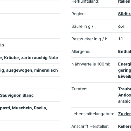
Herkunftsland:
Italien
Region:
Südtir
Säure in g / l:
6.4
Restzucker in g / l:
1.1
lb
Allergene:
Enthäl
r, Kräuter, zarte rauchig Note
Nährwerte je 100ml:
Energi
rzig, ausgewogen, mineralisch
gering
Eiweiß
Zutaten:
Traub
Antiox
Sauvignon Blanc
arabic
tpasti, Muscheln, Paella,
Lebensmittelangaben:
Zu den
Anschrift Hersteller:
Keller