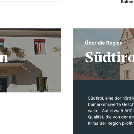
Italien
Über die Region
an
Südtiro
Südtirol, eine der nördl
bemerkenswerte Geschic
weiter. Auf etwa 5.500
Qualität, die von der 
Klima der Region profit
von 500 bis 1.000 Mete