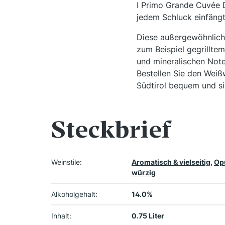
I Primo Grande Cuvée D
jedem Schluck einfängt
Diese außergewöhnliche
zum Beispiel gegrillte
und mineralischen Not
Bestellen Sie den Weiß
Südtirol bequem und si
Steckbrief
Weinstile:
Aromatisch & vielseitig
,
Opu
würzig
Alkoholgehalt:
14.0%
Inhalt:
0.75 Liter