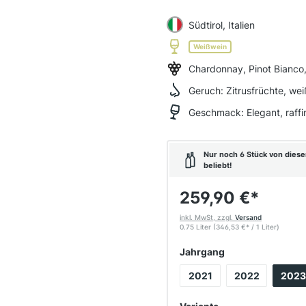
Südtirol, Italien
Weißwein
Chardonnay, Pinot Bianco
Geruch:
Zitrusfrüchte, wei
Geschmack:
Elegant, raff
Nur noch 6 Stück von diese
beliebt!
259,90 €
*
inkl. MwSt, zzgl.
Versand
0.75 Liter
(346,53 €
*
/ 1 Liter)
auswählen
Jahrgang
2021
2022
2023
auswählen