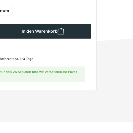
gnum
 Gib den gewünschten Wert ein oder ben
In den Warenkorb
Lieferzeit ca. 1-3 Tage
 Stunden 24 Minuten und wir versenden Ihr Paket