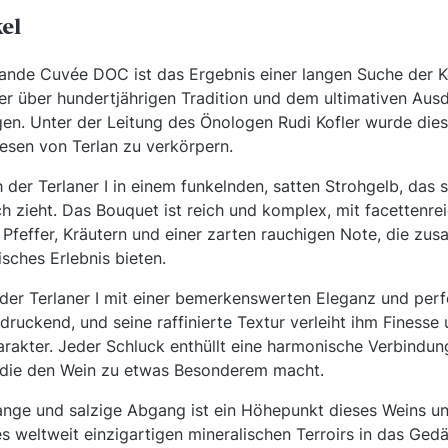
kel
rande Cuvée DOC ist das Ergebnis einer langen Suche der K
er über hundertjährigen Tradition und dem ultimativen Ausd
n. Unter der Leitung des Önologen Rudi Kofler wurde dies
esen von Terlan zu verkörpern.
h der Terlaner I in einem funkelnden, satten Strohgelb, das 
h zieht. Das Bouquet ist reich und komplex, mit facettenr
 Pfeffer, Kräutern und einer zarten rauchigen Note, die zu
isches Erlebnis bieten.
der Terlaner I mit einer bemerkenswerten Eleganz und per
ndruckend, und seine raffinierte Textur verleiht ihm Finesse
akter. Jeder Schluck enthüllt eine harmonische Verbindung
, die den Wein zu etwas Besonderem macht.
nge und salzige Abgang ist ein Höhepunkt dieses Weins und
 weltweit einzigartigen mineralischen Terroirs in das Gedäc