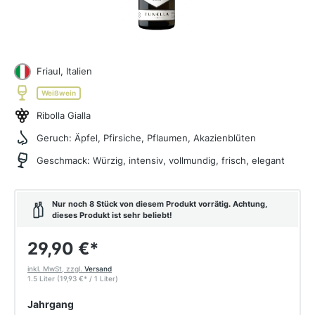
Friaul, Italien
Weißwein
Ribolla Gialla
Geruch:
Äpfel, Pfirsiche, Pflaumen, Akazienblüten
Geschmack:
Würzig, intensiv, vollmundig, frisch, elegant
Nur noch 8 Stück von diesem Produkt vorrätig. Achtung,
dieses Produkt ist sehr beliebt!
29,90 €
*
inkl. MwSt, zzgl.
Versand
1.5 Liter
(19,93 €
*
/ 1 Liter)
auswählen
Jahrgang