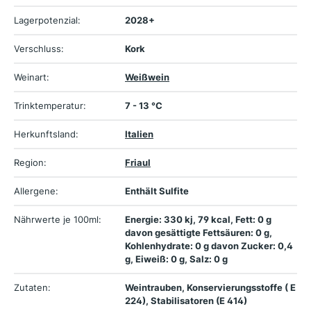
Lagerpotenzial:
2028+
Verschluss:
Kork
Weinart:
Weißwein
Trinktemperatur:
7 - 13 °C
Herkunftsland:
Italien
Region:
Friaul
Allergene:
Enthält Sulfite
Nährwerte je 100ml:
Energie: 330 kj, 79 kcal, Fett: 0 g
davon gesättigte Fettsäuren: 0 g,
Kohlenhydrate: 0 g davon Zucker: 0,4
g, Eiweiß: 0 g, Salz: 0 g
Zutaten:
Weintrauben, Konservierungsstoffe ( E
224), Stabilisatoren (E 414)