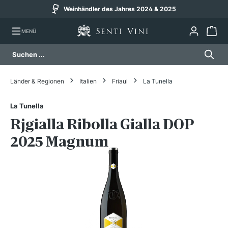
Weinhändler des Jahres 2024 & 2025
alt springen
MENÜ
Länder & Regionen
Italien
Friaul
La Tunella
La Tunella
Rjgialla Ribolla Gialla DOP
2025 Magnum
Bildergalerie überspringen