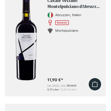
Casale Vecchio
Montelpulciano d'Abruzzo
DOC 2023
Abruzzen, Italien
Rotwein
Montepulciano
11,90 €
*
inkl. MwSt, zzgl.
Versand
0,75 Liter
(15,87 €/Liter)