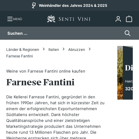
Weinhändler des Jahres 2024 & 2025
alt springen
MENÜ
Länder & Regionen
Italien
Abruzzen
Farnese Fantini
Die
Weine von Farnese Fantini online kaufen
Farnese Fantini
Hektar
320
Die Kellerei Farnese Fantini, gegründet in den
frühen 1990er Jahren, hat sich in kürzester Zeit zu
einem der erfolgreichsten Exportunternehmen
Süditaliens entwickelt. Dank höchster
Qualitätsansprüche und einer zielstrebigen
Marketingstrategie produziert das Unternehmen
heute rund 13 Millionen Flaschen pro Jahr. Die
Weinberge erstrecken sich über mehrere