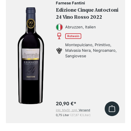
Farnese Fantini
Edizione Cinque Autoctoni
24 Vino Rosso 2022
Abruzzen, Italien
Rotwein
Montepulciano, Primitivo,
Malvasia Nera, Negroamaro,
Sangiovese
20,90 €
*
inkl. MwSt, zzgl.
Versand
0,75 Liter
(27,87 €/Liter)