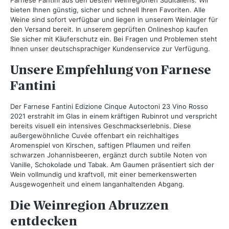
Farnese Fantini aus den besten Weinregionen Süditaliens. Wir
bieten Ihnen günstig, sicher und schnell Ihren Favoriten. Alle
Weine sind sofort verfügbar und liegen in unserem Weinlager für
den Versand bereit. In unserem geprüften Onlineshop kaufen
Sie sicher mit Käuferschutz ein. Bei Fragen und Problemen steht
Ihnen unser deutschsprachiger Kundenservice zur Verfügung.
Unsere Empfehlung von Farnese
Fantini
Der
Farnese Fantini Edizione Cinque Autoctoni 23 Vino Rosso
2021
erstrahlt im Glas in einem kräftigen Rubinrot und verspricht
bereits visuell ein intensives Geschmackserlebnis. Diese
außergewöhnliche Cuvée offenbart ein reichhaltiges
Aromenspiel von Kirschen, saftigen Pflaumen und reifen
schwarzen Johannisbeeren, ergänzt durch subtile Noten von
Vanille, Schokolade und Tabak. Am Gaumen präsentiert sich der
Wein vollmundig und kraftvoll, mit einer bemerkenswerten
Ausgewogenheit und einem langanhaltenden Abgang.
Die Weinregion Abruzzen
entdecken