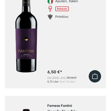
Apulien, Italien
Rotwein
Primitivo
6,50 €
*
inkl. MwSt, zzgl.
Versand
0,75 Liter
(8,67 €/Liter)
Farnese Fantini