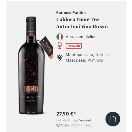
Farnese Fantini
Caldora Yume Tre
Autoctoni Vino Rosso
Abruzzen, Italien
Rotwein
Montepulciano, Nerello
Mascalese, Primitivo
27,90 €
*
inkl. MwSt, zzgl.
Versand
0,75 Liter
(37,20 €/Liter)