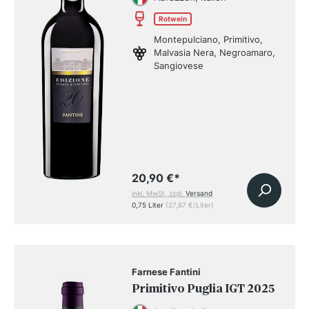
Rotwein
Montepulciano, Primitivo,
Malvasia Nera, Negroamaro,
Sangiovese
20,90 €
*
inkl. MwSt, zzgl.
Versand
0,75 Liter
(27,87 €/Liter)
Farnese Fantini
Primitivo Puglia IGT 2025