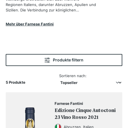
Regionen Italiens, darunter Abruzzen, Apulien und
Sizilien. Die Verbindung zur königlichen
Weinbaugeschichte der Abruzzen spiegelt sich im
Namen und in der Philosophie wider. Die Weine
Mehr über Farnese Fantini
von Farnese Fantini zeichnen sich durch eine
besondere Mineralität und Komplexität aus, die
das Terroir ihrer Anbaugebiete widerspiegeln.
Produkte filtern
Sortieren nach:
5 Produkte
Farnese Fantini
Edizione Cinque Autoctoni
23 Vino Rosso 2021
Abruzzen, Italien