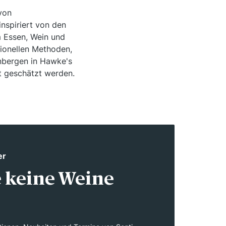
 von
nspiriert von den
m Essen, Wein und
tionellen Methoden,
inbergen in Hawke's
t geschätzt werden.
er
 keine Weine