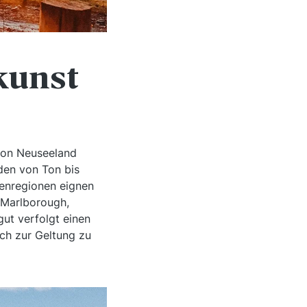
kunst
r von Neuseeland
öden von Ton bis
tenregionen eignen
 Marlborough,
ut verfolgt einen
ch zur Geltung zu