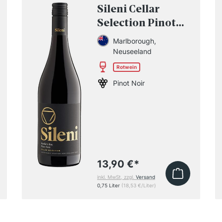
Sileni Cellar
Selection Pinot
Noir 2021
Marlborough,
Neuseeland
Rotwein
Pinot Noir
13,90 €
*
inkl. MwSt, zzgl.
Versand
0,75 Liter
(18,53 €/Liter)