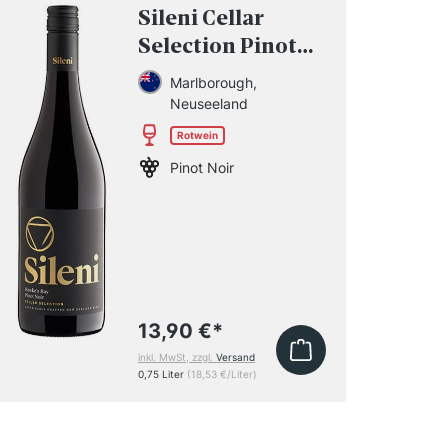
Sileni Cellar
Selection Pinot
Noir 2024
Marlborough,
Neuseeland
Rotwein
Pinot Noir
13,90 €
*
inkl. MwSt, zzgl.
Versand
0,75 Liter
(18,53 €/Liter)