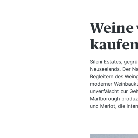
Weine 
kaufe
Sileni Estates, gegr
Neuseelands. Der Nam
Begleitern des Weing
moderner Weinbaukun
unverfälscht zur Ge
Marlborough produzie
und Merlot, die int