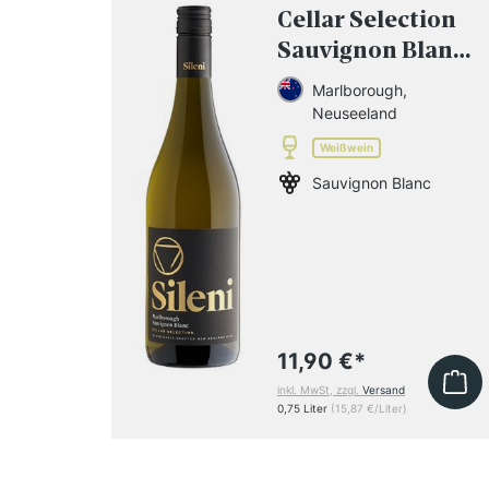
Cellar Selection
Sauvignon Blanc
2025
Marlborough,
Neuseeland
Weißwein
Sauvignon Blanc
11,90 €
*
inkl. MwSt, zzgl.
Versand
0,75 Liter
(15,87 €/Liter)