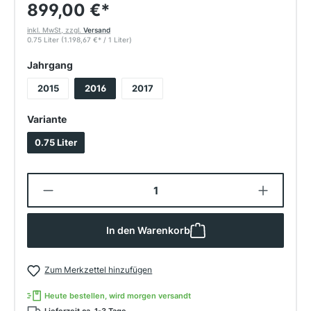
899,00 €
*
inkl. MwSt, zzgl.
Versand
0.75 Liter
(1.198,67 €
*
/ 1 Liter)
auswählen
Jahrgang
2015
2016
2017
auswählen
Variante
0.75 Liter
Produkt Anzahl: Gib den gewünschten W
In den Warenkorb
Zum Merkzettel hinzufügen
Heute bestellen, wird morgen versandt
Lieferzeit ca. 1-3 Tage