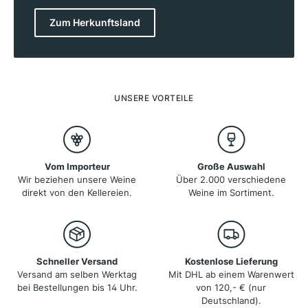
verschiedene Klimazonen, von heißen, trockenen
Regionen bis hin zu kühleren, vom Meer beeinflussten
Zum Herkunftsland
Zonen. Auf einer Fläche von etwa 146.000 Hektar
werden jährlich große Mengen Wein produziert, wobei
besonders Shiraz und Chardonnay internationale
Bekanntheit erlangt haben. Die Weine aus Australien
zeichnen sich durch ihre Qualität, Tiefe und die
typische Frische aus, die durch die kühleren Regionen
UNSERE VORTEILE
und Höhenlagen in Gebieten wie Eden Valley und
Adelaide Hills begünstigt wird.
Vom Importeur
Große Auswahl
Wir beziehen unsere Weine
Über 2.000 verschiedene
direkt von den Kellereien.
Weine im Sortiment.
Schneller Versand
Kostenlose Lieferung
Versand am selben Werktag
Mit DHL ab einem Warenwert
bei Bestellungen bis 14 Uhr.
von 120,- € (nur
Deutschland).