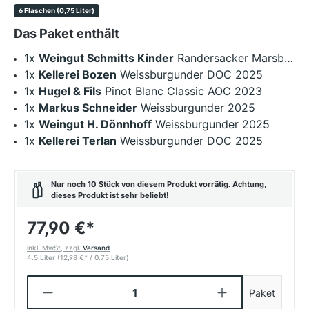
6 Flaschen (0,75 Liter)
Das Paket enthält
1x
Weingut Schmitts Kinder
Randersacker Marsberg Weißer Burgunder trocken VDP. Erste Lage 2023 BIO
1x
Kellerei Bozen
Weissburgunder DOC 2025
1x
Hugel & Fils
Pinot Blanc Classic AOC 2023
1x
Markus Schneider
Weissburgunder 2025
1x
Weingut H. Dönnhoff
Weissburgunder 2025
1x
Kellerei Terlan
Weissburgunder DOC 2025
Nur noch 10 Stück von diesem Produkt vorrätig. Achtung,
dieses Produkt ist sehr beliebt!
77,90 €
*
inkl. MwSt, zzgl.
Versand
4.5 Liter
(12,98 €
*
/ 0.75 Liter)
Produkt Anzahl: Gib den gewünschten W
Paket