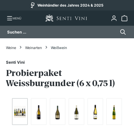
Weinhändler des Jahres 2024 & 2025
alt springen
MENÜ
Weine
Weinarten
Weißwein
Senti Vini
Probierpaket
Weissburgunder (6 x 0,75 l)
Bildergalerie überspringen