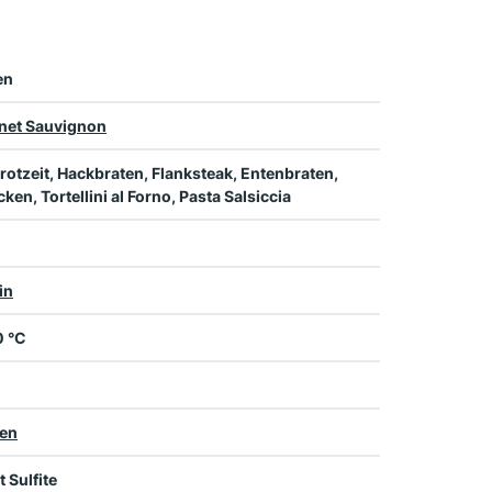
en
net Sauvignon
rotzeit, Hackbraten, Flanksteak, Entenbraten,
ken, Tortellini al Forno, Pasta Salsiccia
in
0 °C
ien
t Sulfite