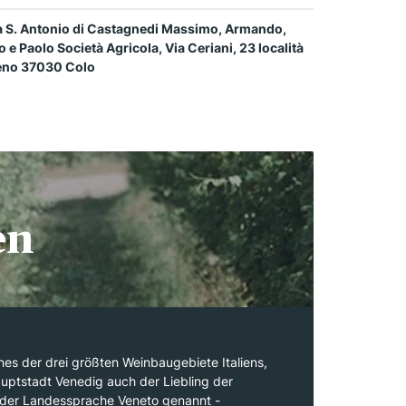
a S. Antonio di Castagnedi Massimo, Armando,
o e Paolo Società Agricola, Via Ceriani, 23 località
eno 37030 Colo
en
ines der drei größten Weinbaugebiete Italiens,
uptstadt Venedig auch der Liebling der
in der Landessprache Veneto genannt -