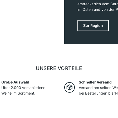
erstreckt sich vom Gar
im Osten und von der P
österreichische Grenze
und Westen, flache Eb
Zur Region
Adria bildet Venetien s
abwechslungsreichsten 
große Auswahl an unter
UNSERE VORTEILE
Große Auswahl
Schneller Versand
Über 2.000 verschiedene
Versand am selben We
Weine im Sortiment.
bei Bestellungen bis 14