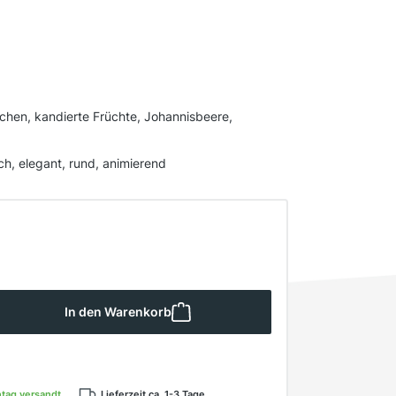
schen, kandierte Früchte, Johannisbeere,
ch, elegant, rund, animierend
 Gib den gewünschten Wert ein oder ben
In den Warenkorb
ntag versandt
Lieferzeit ca. 1-3 Tage