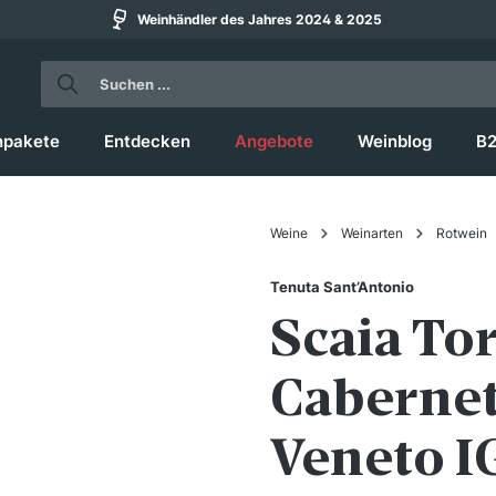
Weinhändler des Jahres 2024 & 2025
npakete
Entdecken
Angebote
Weinblog
B
Weine
Weinarten
Rotwein
Tenuta Sant’Antonio
Scaia Tor
Caberne
Veneto I