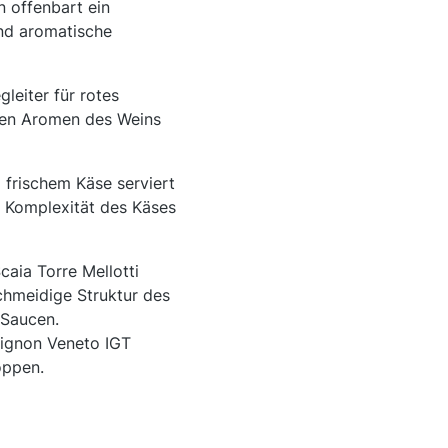
 offenbart ein
und aromatische
leiter für rotes
siven Aromen des Weins
 frischem Käse serviert
 Komplexität des Käses
aia Torre Mellotti
chmeidige Struktur des
 Saucen.
vignon Veneto IGT
oppen.