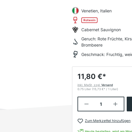
Venetien, Italien
Rotwein
Cabernet Sauvignon
Geruch:
Rote Früchte, Kir
Brombeere
Geschmack:
Fruchtig, wei
11,80 €
*
inkl. MwSt, zzgl.
Versand
0.75 Liter
(15,73 €
*
/ 1 Liter)
Produkt Anzahl:
Zum Merkzettel hinzufügen
Heute bestellen, wird am Mo