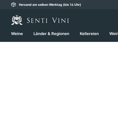
Versand am selben Werktag (bis 14 Uhr)
springen
Zur Hauptnavigation springen
Weine
Länder & Regionen
Kellereien
Wei
Bildergalerie überspringen