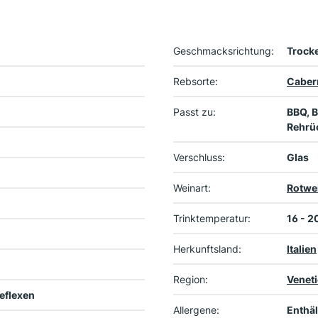
Geschmacksrichtung:
Trock
Rebsorte:
Caber
Passt zu:
BBQ, B
Rehrüc
Verschluss:
Glas
Weinart:
Rotwe
Trinktemperatur:
16 - 2
Herkunftsland:
Italien
Region:
Venet
eflexen
Allergene:
Enthäl