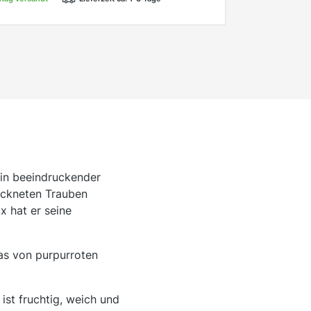
ein beeindruckender
ockneten Trauben
x hat er seine
das von purpurroten
st fruchtig, weich und