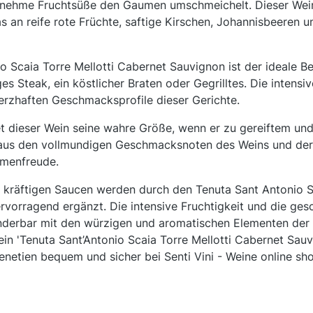
nehme Fruchtsüße den Gaumen umschmeichelt. Dieser Wein
as an reife rote Früchte, saftige Kirschen, Johannisbeeren 
 Scaia Torre Mellotti Cabernet Sauvignon ist der ideale Beg
tiges Steak, ein köstlicher Braten oder Gegrilltes. Die inten
erzhaften Geschmacksprofile dieser Gerichte.
et dieser Wein seine wahre Größe, wenn er zu gereiftem und
 aus den vollmundigen Geschmacksnoten des Weins und der
umenfreude.
 kräftigen Saucen werden durch den Tenuta Sant Antonio Sc
vorragend ergänzt. Die intensive Fruchtigkeit und die ges
derbar mit den würzigen und aromatischen Elementen der
ein 'Tenuta Sant’Antonio Scaia Torre Mellotti Cabernet Sau
enetien bequem und sicher bei Senti Vini - Weine online sh