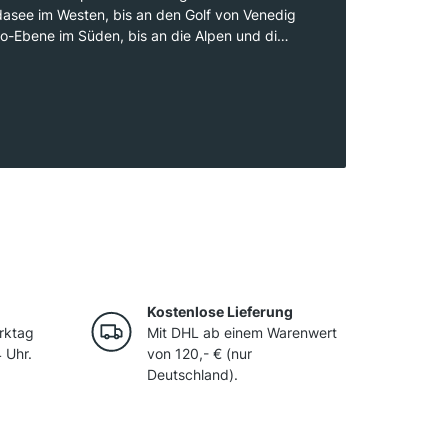
dasee im Westen, bis an den Golf von Venedig
o-Ebene im Süden, bis an die Alpen und die
 im Norden. Mit gebirgigen Lagen im Norden
enen im Zentrum und Küstenlagen an der
omit geografisch gesehen eine der
Weinbauregionen Italiens und bringt eine
schiedlichen Weinen hervor.
Kostenlose Lieferung
rktag
Mit DHL ab einem Warenwert
 Uhr.
von 120,- € (nur
Deutschland).