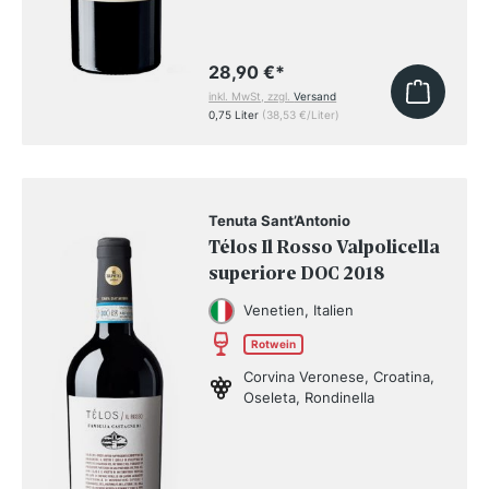
28,90 €
*
inkl. MwSt, zzgl.
Versand
0,75 Liter
(38,53 €/Liter)
Tenuta Sant’Antonio
Télos Il Rosso Valpolicella
superiore DOC 2018
Venetien, Italien
Rotwein
Corvina Veronese, Croatina,
Oseleta, Rondinella