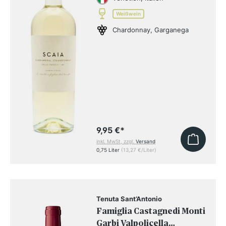
Weißwein
Chardonnay, Garganega
9,95 €
*
inkl. MwSt, zzgl.
Versand
0,75 Liter
(13,27 €/Liter)
Tenuta Sant’Antonio
Famiglia Castagnedi Monti
Garbi Valpolicella