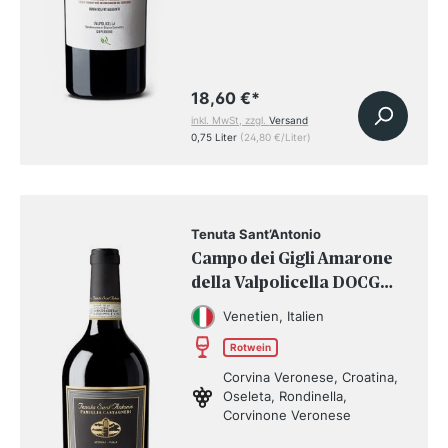
18,60 €
*
inkl. MwSt, zzgl.
Versand
0,75 Liter
(24,80 €/Liter)
Tenuta Sant’Antonio
Campo dei Gigli Amarone
della Valpolicella DOCG
2018
Venetien, Italien
Rotwein
Corvina Veronese, Croatina,
Oseleta, Rondinella,
Corvinone Veronese