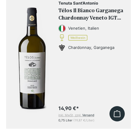
Tenuta Sant’Antonio
Télos Il Bianco Garganega
Chardonnay Veneto IGT
2024
Venetien, Italien
Weißwein
Chardonnay, Garganega
14,90 €
*
inkl. MwSt, zzgl.
Versand
0,75 Liter
(19,87 €/Liter)