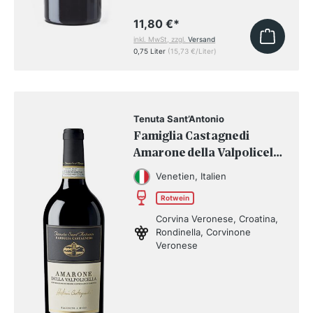
11,80 €
*
inkl. MwSt, zzgl.
Versand
0,75 Liter
(15,73 €/Liter)
Tenuta Sant’Antonio
Famiglia Castagnedi
Amarone della Valpolicella
DOCG 2021
Venetien, Italien
Rotwein
Corvina Veronese, Croatina,
Rondinella, Corvinone
Veronese