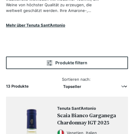
Weine von höchster Qualität zu erzeugen, die
weltweit geschätzt werden. Ihre Amarone-,
Valpolicella- und Soave-Weine sind Ausdruck des
einzigartigen Terroirs und der unermüdlichen
Mehr über Tenuta Sant’Antonio
Hingabe der Familie.
Produkte filtern
Sortieren nach:
13 Produkte
Tenuta Sant’Antonio
Scaia Bianco Garganega
Chardonnay IGT 2025
Venetien, Italien