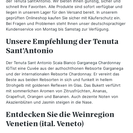
der Tenuta Sant‘Antonio. Wir bieten Ihnen günstig, sicher und
schnell Ihre Favoriten. Alle Produkte sind sofort verfügbar und
liegen in unserem Lager für den Versand bereit. In unserem
geprüften Onlineshop kaufen Sie sicher mit Käuferschutz ein.
Bei Fragen und Problemen steht Ihnen unser deutschsprachiger
Kundenservice von Montag bis Samstag zur Verfügung.
Unsere Empfehlung der Tenuta
Sant’Antonio
Der
Tenuta Sant Antonio Scaia Bianco Garganega Chardonnay
IGT
ist eine Cuvée aus der authochthonen Rebsorte Garganega
und der internationalen Rebsorte Chardonnay. Er vereint das
Beste aus beiden Rebsorten in sich und funkelt in hellem
Strohgelb mit goldenen Reflexen im Glas. Das Bukett verführt
mit sommerlichen Aromen von Zitrusfrüchten, Ananas,
Grapefruit, Orangen und Bananen. Auch dezente Noten von
Akazienblüten und Jasmin steigen in die Nase.
Entdecken Sie die Weinregion
Venetien (ital. Veneto)