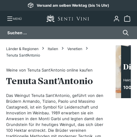
Versand am selben Werktag (bis 14 Uhr)
alt springen
MENÜ
Länder & Regionen
Italien
Venetien
Tenuta Sant’Antonio
Die
Weine von Tenuta Sant‘Antonio online kaufen
Tenuta Sant’Antonio
Hektar
100
Das Weingut Tenuta Sant'Antonio, geführt von den
Brüdern Armando, Tiziano, Paolo und Massimo
Castagnedi, ist ein Symbol für Leidenschaft und
Innovation im Weinbau. 1989 erwarben sie ein
Anwesen in den Monti Garbi und legten damit den
Grundstein für ihr heutiges Weingut, das sich über
100 Hektar erstreckt. Die Brüder vereinen
traditionelle Methoden mit moderner Technik, um