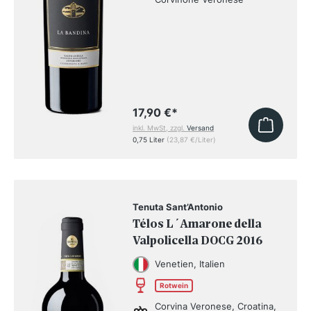
17,90 €
*
inkl. MwSt, zzgl.
Versand
0,75 Liter
(23,87 €/Liter)
Tenuta Sant’Antonio
Télos L´Amarone della
Valpolicella DOCG 2016
Venetien, Italien
Rotwein
Corvina Veronese, Croatina,