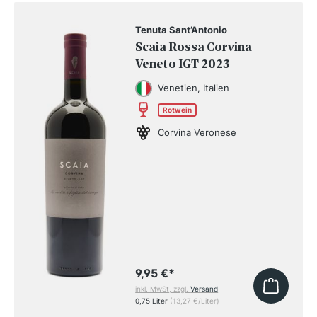
Tenuta Sant’Antonio
Scaia Rossa Corvina
Veneto IGT 2023
Venetien, Italien
Rotwein
Corvina Veronese
9,95 €
*
inkl. MwSt, zzgl.
Versand
0,75 Liter
(13,27 €/Liter)