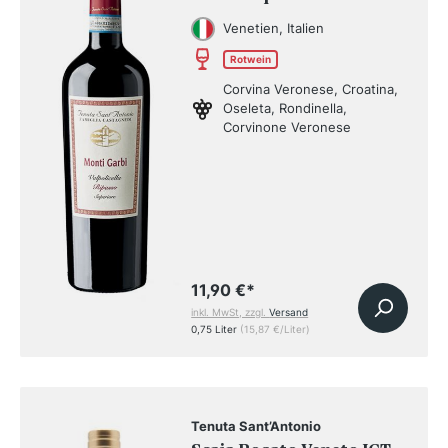
Superiore Ripasso DOC
Venetien, Italien
2022
Rotwein
Corvina Veronese, Croatina,
Oseleta, Rondinella,
Corvinone Veronese
11,90 €
*
inkl. MwSt, zzgl.
Versand
0,75 Liter
(15,87 €/Liter)
Tenuta Sant’Antonio