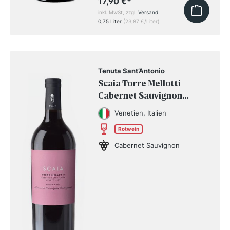
17,90 €
*
inkl. MwSt, zzgl.
Versand
0,75 Liter
(23,87 €/Liter)
Tenuta Sant’Antonio
Scaia Torre Mellotti
Cabernet Sauvignon
Veneto IGT 2021
Venetien, Italien
Rotwein
Cabernet Sauvignon