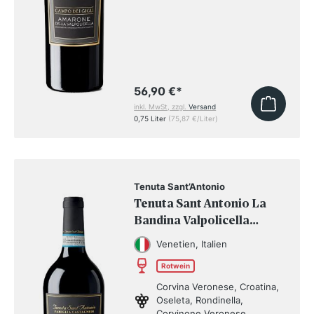
56,90 €
*
inkl. MwSt, zzgl.
Versand
0,75 Liter
(75,87 €/Liter)
Tenuta Sant’Antonio
Tenuta Sant Antonio La
Bandina Valpolicella
Superiore DOC 2022
Venetien, Italien
Rotwein
Corvina Veronese, Croatina,
Oseleta, Rondinella,
Corvinone Veronese