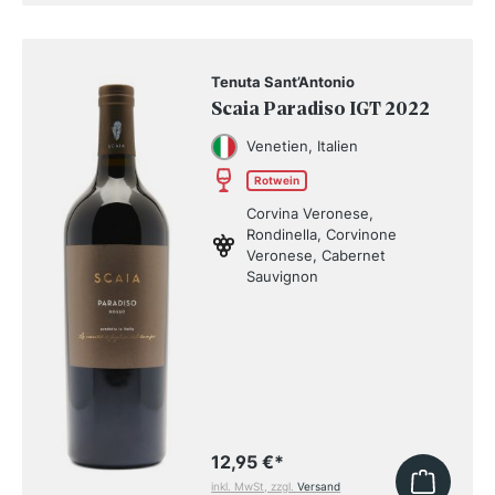
Tenuta Sant’Antonio
Scaia Paradiso IGT 2022
Venetien, Italien
Rotwein
Corvina Veronese,
Rondinella, Corvinone
Veronese, Cabernet
Sauvignon
12,95 €
*
inkl. MwSt, zzgl.
Versand