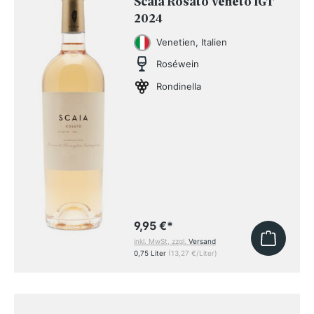
Scaia Rosato Veneto IGT
2024
Venetien, Italien
Roséwein
Rondinella
9,95 €
*
inkl. MwSt, zzgl.
Versand
0,75 Liter
(13,27 €/Liter)