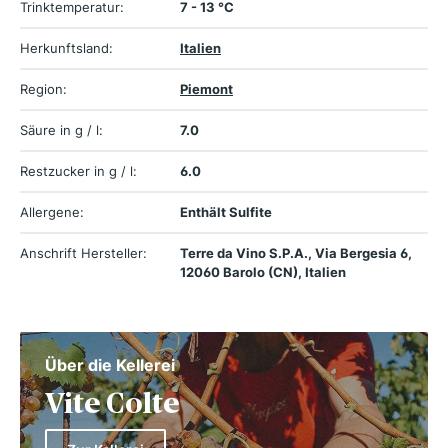
Trinktemperatur:
7 - 13 °C
Herkunftsland:
Italien
Region:
Piemont
Säure in g / l:
7.0
Restzucker in g / l:
6.0
Allergene:
Enthält Sulfite
Anschrift Hersteller:
Terre da Vino S.P.A., Via Bergesia 6,
12060 Barolo (CN), Italien
Über die Kellerei
Vite Colte