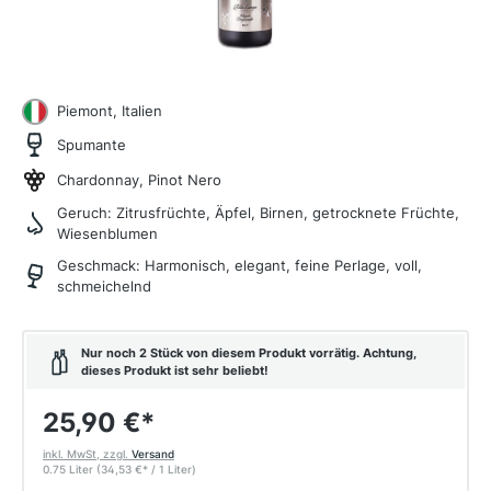
Piemont, Italien
Spumante
Chardonnay, Pinot Nero
Geruch:
Zitrusfrüchte, Äpfel, Birnen, getrocknete Früchte,
Wiesenblumen
Geschmack:
Harmonisch, elegant, feine Perlage, voll,
schmeichelnd
Nur noch 2 Stück von diesem Produkt vorrätig. Achtung,
dieses Produkt ist sehr beliebt!
25,90 €
*
inkl. MwSt, zzgl.
Versand
0.75 Liter
(34,53 €
*
/ 1 Liter)