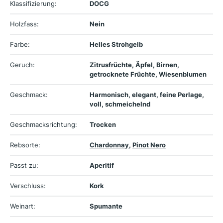
Klassifizierung:
DOCG
Holzfass:
Nein
Farbe:
Helles Strohgelb
Geruch:
Zitrusfrüchte, Äpfel, Birnen,
getrocknete Früchte, Wiesenblumen
Geschmack:
Harmonisch, elegant, feine Perlage,
voll, schmeichelnd
Geschmacksrichtung:
Trocken
Rebsorte:
Chardonnay
,
Pinot Nero
Passt zu:
Aperitif
Verschluss:
Kork
Weinart:
Spumante