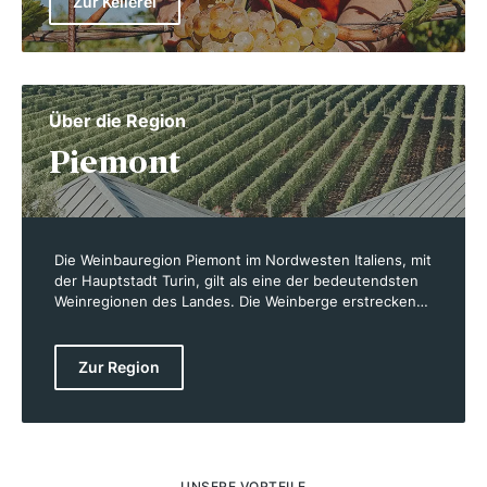
Zur Kellerei
Über die Region
Piemont
Die Weinbauregion Piemont im Nordwesten Italiens, mit
der Hauptstadt Turin, gilt als eine der bedeutendsten
Weinregionen des Landes. Die Weinberge erstrecken
sich über 44.000 Hektar und umfassen sowohl das
Hügelland der Langhe und Monferrato als auch das
Gebiet rund um die Alpenausläufer. Berühmtheit
Zur Region
erlangte Piemont vor allem durch die edlen Rotweine
Barolo und Barbaresco, die aus der anspruchsvollen
Nebbiolo-Traube gewonnen werden. Doch auch der
spritzige Moscato d’Asti und die fruchtigen Weine aus
Barbera und Dolcetto haben in der Region ihren festen
Platz. Piemont ist nicht nur für seine Weine, sondern
UNSERE VORTEILE