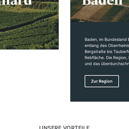
nhard
Baden
Baden, im Bundesland 
entlang des Oberrheini
Bergstraße bis Tauberf
Rebfläche. Die Region,
und das überdurchschnit
Weinbaugebiet Deutsch
auch französische Regio
Zur Region
neun Bereiche unterteil
Bodensee im Süden reich
Landschaften und Böde
den Burgunder-Rebsort
Weißburgunder hervorz
bekannt für ihre Qualit
und die verschiedenen
UNSERE VORTEILE