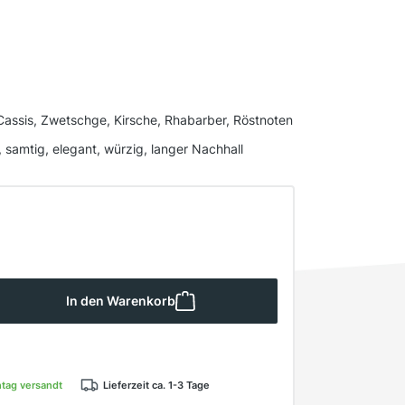
Cassis, Zwetschge, Kirsche, Rhabarber, Röstnoten
samtig, elegant, würzig, langer Nachhall
 Gib den gewünschten Wert ein oder ben
In den Warenkorb
ntag versandt
Lieferzeit ca. 1-3 Tage