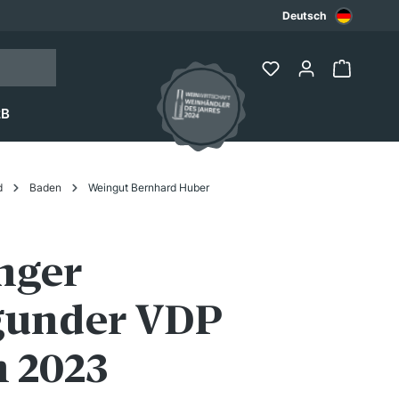
Deutsch
2B
d
Baden
Weingut Bernhard Huber
nger
gunder VDP
 2023