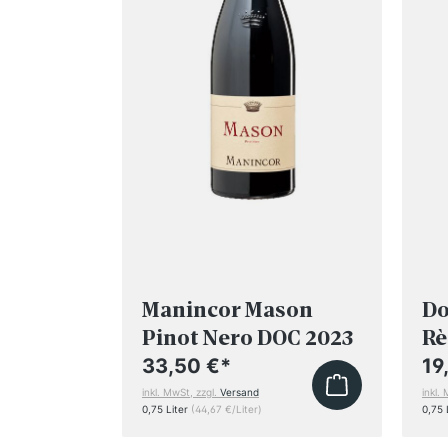
fmann
Manincor Mason
Do
a
Pinot Nero DOC 2023
Rè
 Rot
BIO
Bo
33,50 €
*
19
No
inkl. MwSt, zzgl.
Versand
inkl.
0,75 Liter
(44,67 €/Liter)
0,75 