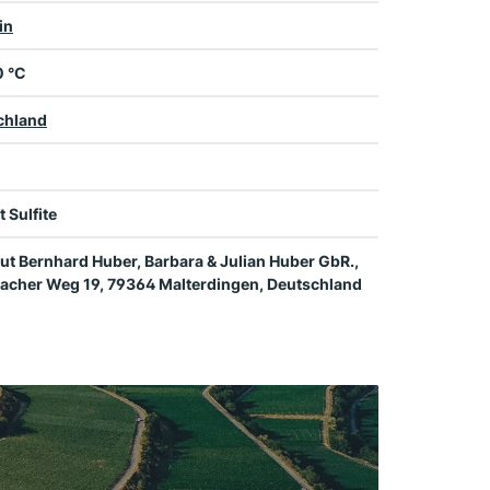
in
0 °C
chland
t Sulfite
t Bernhard Huber, Barbara & Julian Huber GbR.,
acher Weg 19, 79364 Malterdingen, Deutschland