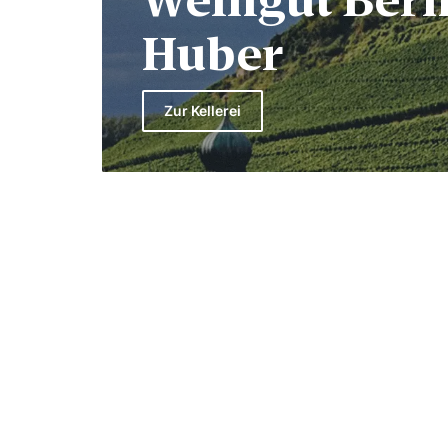
Weingut Ber
Huber
Zur Kellerei