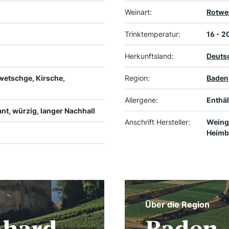
Weinart:
Rotwe
Trinktemperatur:
16 - 2
Herkunftsland:
Deuts
wetschge, Kirsche,
Region:
Baden
Allergene:
Enthäl
t, würzig, langer Nachhall
Anschrift Hersteller:
Weingu
Heimb
Über die Region