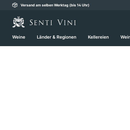
Versand am selben Werktag (bis 14 Uhr)
springen
Zur Hauptnavigation springen
Weine
Länder & Regionen
Kellereien
Wei
Bildergalerie überspringen