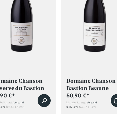
maine Chanson
Domaine Chanson 
serve du Bastion
Bastion Beaune
urgogne Pinot
Rouge Premier Cru
,90 €
*
50,90 €
*
ir 2023
2023
 MwSt, zzgl.
Versand
inkl. MwSt, zzgl.
Versand
Liter
(26,53 €/Liter)
0,75 Liter
(67,87 €/Liter)