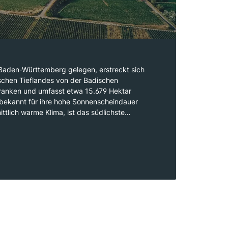
Baden-Württemberg gelegen, erstreckt sich
schen Tieflandes von der Badischen
ranken und umfasst etwa 15.679 Hektar
 bekannt für ihre hohe Sonnenscheindauer
tlich warme Klima, ist das südlichste
lands und gehört zur Weinbauzone B, zu der
nen wie Elsass und Loire zählen. Baden ist in
t, die von der Tauber im Norden bis zum
en und sich durch ihre vielfältigen
n auszeichnen. Der Schwerpunkt liegt auf
en, wobei insbesondere Spätburgunder und
uheben sind. Die Weine aus Baden sind
ät und Komplexität, die durch das milde Klima
 Bodentypen unterstützt werden.