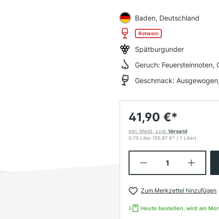
Baden, Deutschland
Rotwein
Spätburgunder
Geruch:
Feuersteinnoten, 
Geschmack:
Ausgewogen, 
41,90 €
*
inkl. MwSt, zzgl.
Versand
0.75 Liter
(55,87 €
*
/ 1 Liter)
Produkt Anzahl:
Zum Merkzettel hinzufügen
Heute bestellen, wird am Mo