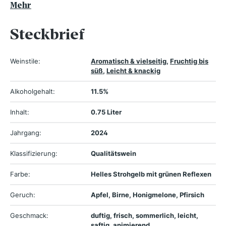
Mehr
Steckbrief
Weinstile:
Aromatisch & vielseitig
,
Fruchtig bis
süß
,
Leicht & knackig
Alkoholgehalt:
11.5%
Inhalt:
0.75 Liter
Jahrgang:
2024
Klassifizierung:
Qualitätswein
Farbe:
Helles Strohgelb mit grünen Reflexen
Geruch:
Apfel, Birne, Honigmelone, Pfirsich
Geschmack:
duftig, frisch, sommerlich, leicht,
saftig, animierend