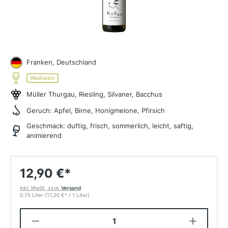
Franken, Deutschland
Weißwein
Müller Thurgau, Riesling, Silvaner, Bacchus
Geruch:
Apfel, Birne, Honigmelone, Pfirsich
Geschmack:
duftig, frisch, sommerlich, leicht, saftig,
animierend
12,90 €
*
inkl. MwSt, zzgl.
Versand
0.75 Liter
(17,20 €
*
/ 1 Liter)
Produkt Anzahl: Gib den gewünschten W