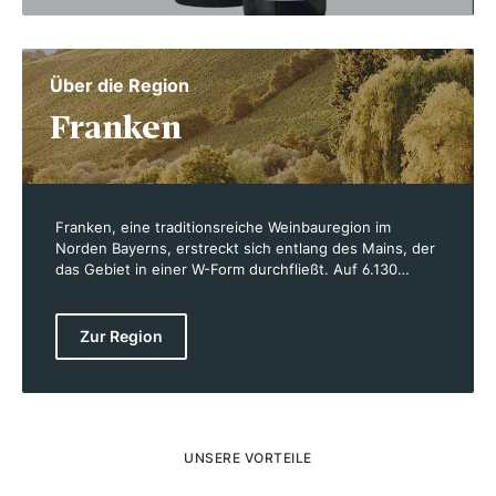
Über die Region
Franken
Franken, eine traditionsreiche Weinbauregion im
Norden Bayerns, erstreckt sich entlang des Mains, der
das Gebiet in einer W-Form durchfließt. Auf 6.130
Hektar Rebfläche zwischen Aschaffenburg und
Schweinfurt wachsen überwiegend an südlich
ausgerichteten Hängen fränkische Spitzenweine. Das
Zur Region
kontinentale Klima mit warmen Sommern und kalten
Wintern bietet ideale Bedingungen für den Weinbau.
Franken ist vor allem für seine Silvaner bekannt, aber
auch Müller-Thurgau und Riesling spielen eine wichtige
Rolle. Rund 40 % der Weine werden in den markanten
Bocksbeuteln abgefüllt, die für die Region
UNSERE VORTEILE
charakteristisch sind.