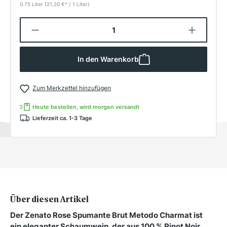
0.75 Liter
(21,20 €
*
/ 1 Liter)
Produkt Anzahl: Gib den gewünschten W
In den Warenkorb
Zum Merkzettel hinzufügen
Heute bestellen, wird morgen versandt
Lieferzeit ca. 1-3 Tage
Über diesen Artikel
Der Zenato Rose Spumante Brut Metodo Charmat ist
ein eleganter Schaumwein, der aus 100 % Pinot Noir