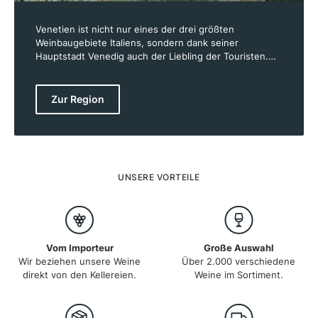
Venetien ist nicht nur eines der drei größten
Weinbaugebiete Italiens, sondern dank seiner
Hauptstadt Venedig auch der Liebling der Touristen.
Venetien - in der Landessprache Veneto genannt -
erstreckt sich vom Gardasee im Westen, bis an den
Golf von Venedig im Osten und von der Po-Ebene im
Zur Region
Süden, bis an die Alpen und die österreichische
Grenze im Norden. Mit gebirgigen Lagen im Norden
und Westen, flache Ebenen im Zentrum und
Küstenlagen an der Adria bildet Venetien somit
geografisch gesehen eine der abwechslungsreichsten
Weinbauregionen Italiens und bringt eine große
UNSERE VORTEILE
Auswahl an unterschiedlichen Weinen hervor.
Vom Importeur
Große Auswahl
Wir beziehen unsere Weine
Über 2.000 verschiedene
direkt von den Kellereien.
Weine im Sortiment.