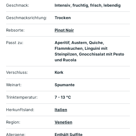
Geschmack:
Intensiv, fruchtig, frisch, lebendig
Geschmacksrichtung:
Trocken
Rebsorte:
Pinot Noir
Passt zu:
Aperitif, Austern, Quiche,
Flammkuchen, Linguini mit
Steinpilzen, Gnocchisalat mit Pesto
und Rucola
Verschluss:
Kork
Weinart:
Spumante
Trinktemperatur:
7 - 13 °C
Herkunftsland:
Italien
Region:
Venetien
Allergene:
Enthält Sulfite