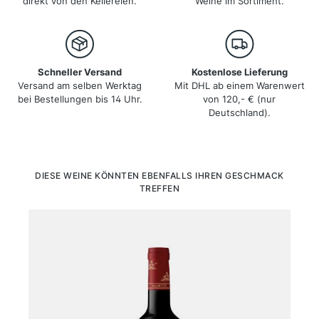
direkt von den Kellereien.
Weine im Sortiment.
Schneller Versand
Kostenlose Lieferung
Versand am selben Werktag
Mit DHL ab einem Warenwert
bei Bestellungen bis 14 Uhr.
von 120,- € (nur
Deutschland).
Produktgalerie überspringen
DIESE WEINE KÖNNTEN EBENFALLS IHREN GESCHMACK
TREFFEN