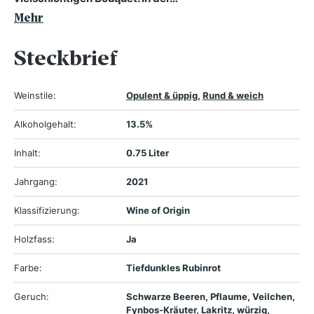
Mehr
Steckbrief
Weinstile:
Opulent & üppig
,
Rund & weich
Alkoholgehalt:
13.5%
Inhalt:
0.75 Liter
Jahrgang:
2021
Klassifizierung:
Wine of Origin
Holzfass:
Ja
Farbe:
Tiefdunkles Rubinrot
Geruch:
Schwarze Beeren, Pflaume, Veilchen,
Fynbos-Kräuter, Lakritz, würzig,