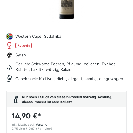
Western Cape, Südafrika
Rotwein
Syrah
Geruch:
Schwarze Beeren, Pflaume, Veilchen, Fynbos-
Kräuter, Lakritz, würzig, Kakao
Geschmack:
Kraftvoll, dicht, elegant, samtig, ausgewogen
Nur noch 1 Stück von diesem Produkt vorrätig. Achtung,
dieses Produkt ist sehr beliebt!
14,90 €
*
inkl. MwSt, zzgl.
Versand
0.75 Liter
(19,87 €
*
/ 1 Liter)