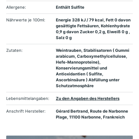
Allergene:
Enthält Sulfite
Nährwerte je 100ml:
Energie 328 kJ / 79 kcal, Fett 0 davon
gesättigte Fettsäuren, Kohlenhydrate
0,9 g davon Zucker 0,2 g, Eiweiß 0 g ,
Salz 0 g
Zutaten:
Weintrauben, Stabilisatoren ( Gummi
arabicum, Carboxymethylcellulose,
Hefe-Mannoproteine),
Konservierungsmittel und
Antioxidantien ( Sulfite,
Ascorbinsäure ) Abfüllung unter
Schutzatmosphäre
Lebensmittelangaben:
Zu den Angaben des Herstellers
Anschrift Hersteller:
Gérard Bertrand, Route de Narbonne
Plage, 11100 Narbonne, Frankreich