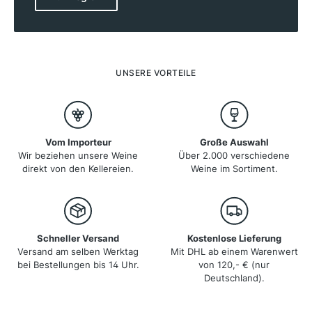
Schwemmland in tieferen Lagen bis hin zu Kalkstein-
und Schieferböden nahe der Pyrenäen finden die
Reben hier ideale Bedingungen. Das mediterrane Klima
mit heißen, trockenen Sommern prägt den Charakter
der Weine. Languedoc-Roussillon ist für seine
Rotweine bekannt, aber auch Weißweine und
UNSERE VORTEILE
Schaumweine haben hier eine lange Tradition.
Besonders die Vin Doux Naturel, gespritete Süßweine,
und Schaumweine wie der Crémant de Limoux gehören
zu den Spezialitäten der Region.
Vom Importeur
Große Auswahl
Wir beziehen unsere Weine
Über 2.000 verschiedene
direkt von den Kellereien.
Weine im Sortiment.
Schneller Versand
Kostenlose Lieferung
Versand am selben Werktag
Mit DHL ab einem Warenwert
bei Bestellungen bis 14 Uhr.
von 120,- € (nur
Deutschland).