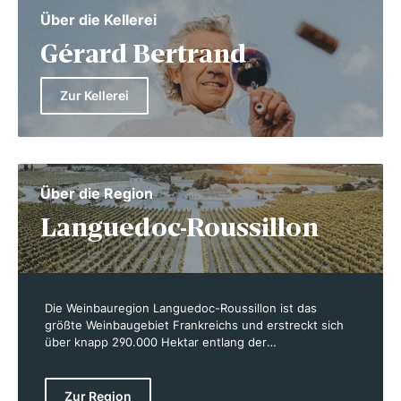
Über die Kellerei
Gérard Bertrand
Zur Kellerei
Über die Region
Languedoc-Roussillon
Die Weinbauregion Languedoc-Roussillon ist das
größte Weinbaugebiet Frankreichs und erstreckt sich
über knapp 290.000 Hektar entlang der
südfranzösischen Mittelmeerküste. Sie umfasst die
Gebiete Languedoc und Roussillon und zeichnet sich
durch ein außergewöhnlich vielfältiges Terroir aus. Von
Zur Region