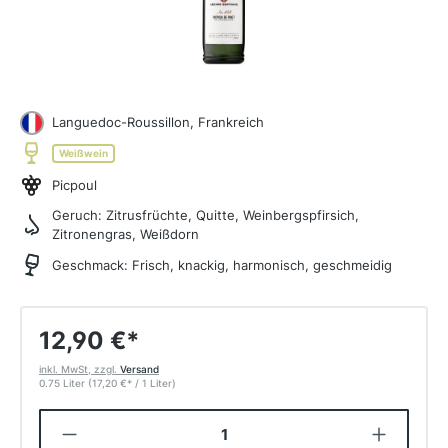
Languedoc-Roussillon, Frankreich
Weißwein
Picpoul
Geruch:
Zitrusfrüchte, Quitte, Weinbergspfirsich,
Zitronengras, Weißdorn
Geschmack:
Frisch, knackig, harmonisch, geschmeidig
12,90 €
*
inkl. MwSt, zzgl.
Versand
0.75 Liter
(17,20 €
*
/ 1 Liter)
Produkt Anzahl: Gib den gewünschten W