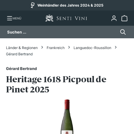
Weinhändler des Jahres 2024 & 2025
alt springen
MENÜ
Länder & Regionen
Frankreich
Languedoc-Roussillon
Gérard Bertrand
Gérard Bertrand
Heritage 1618 Picpoul de
Pinet 2025
Bildergalerie überspringen