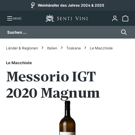
Weinhändler des Jahres 2024 & 2025
alt springen
MENÜ
Länder & Regionen
Italien
Toskana
Le Macchiole
Le Macchiole
Messorio IGT
2020 Magnum
Bildergalerie überspringen