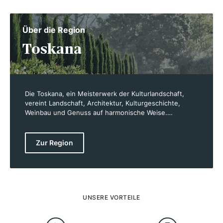
Über die Region
Toskana
Die Toskana, ein Meisterwerk der Kulturlandschaft,
vereint Landschaft, Architektur, Kulturgeschichte,
Weinbau und Genuss auf harmonische Weise.
Schriftsteller wie Goethe und Musiker wie Berlioz
haben die anmutige Region verewigt. Schon vor den
Römern pflanzten die Etrusker Rebstöcke, und die
Zur Region
Römer verehrten die Rebsorte Sangiovese, auch
bekannt als „Blut des Jupiters“. Heute produziert die
Toskana einige der berühmtesten Rotweine Italiens wie
Chianti, Vino Nobile di Montepulciano und Brunello di
Montalcino. Die Region hat sich in den letzten
Jahrzehnten neu erfunden und gehört zu den
UNSERE VORTEILE
Spitzenreitern im internationalen Weinbau.