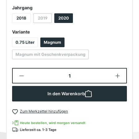
auswählen
Jahrgang
2018
2019
2020
(Diese Option ist zurzeit nicht verfügbar.)
auswählen
Variante
0.75 Liter
Magnum
Magnum mit Geschenkverpackung
(Diese Option ist zurzeit nicht verfügbar.)
Produkt Anzahl: Gib den gewünschten W
In den Warenkorb
Zum Merkzettel hinzufügen
Heute bestellen, wird morgen versandt
Lieferzeit ca. 1-3 Tage