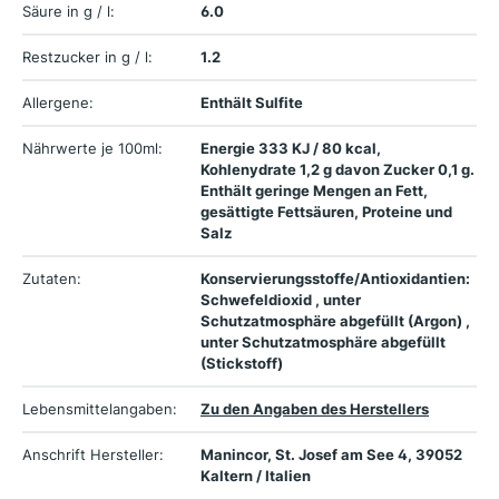
Säure in g / l:
6.0
Restzucker in g / l:
1.2
Allergene:
Enthält Sulfite
Nährwerte je 100ml:
Energie 333 KJ / 80 kcal,
Kohlenydrate 1,2 g davon Zucker 0,1 g.
Enthält geringe Mengen an Fett,
gesättigte Fettsäuren, Proteine und
Salz
Zutaten:
Konservierungsstoffe/Antioxidantien:
Schwefeldioxid , unter
Schutzatmosphäre abgefüllt (Argon) ,
unter Schutzatmosphäre abgefüllt
(Stickstoff)
Lebensmittelangaben:
Zu den Angaben des Herstellers
Anschrift Hersteller:
Manincor, St. Josef am See 4, 39052
Kaltern / Italien