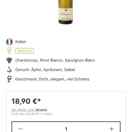
Italien
Weißwein
Chardonnay, Pinot Bianco, Sauvignon Blanc
Geruch:
Äpfel, Aprikosen, Salbei
Geschmack:
Dicht, elegant, viel Schmelz
18,90 €
*
inkl. MwSt, zzgl.
Versand
0.75 Liter
(25,20 €
*
/ 1 Liter)
Produkt Anzahl: Gib den gewünschten W