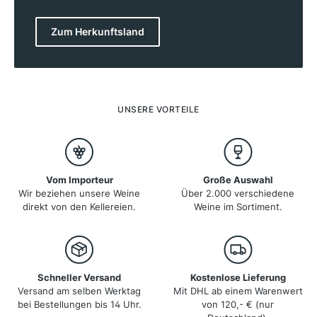
bekannt für seine autochthonen Rebsorten wie
Sangiovese, Nebbiolo und Primitivo, die in Regionen
wie der Toskana, Piemont und Apulien gedeihen. Italien
Zum Herkunftsland
produziert sowohl kräftige Rotweine als auch frische,
aromatische Weißweine und spritzige Schaumweine
wie den Prosecco. Die Weinbaugebiete erstrecken sich
von den Alpen im Norden bis zu den sonnigen
Regionen im Süden, wobei jedes Gebiet seine eigenen,
charakteristischen Weine hervorbringt.
UNSERE VORTEILE
Vom Importeur
Große Auswahl
Wir beziehen unsere Weine
Über 2.000 verschiedene
direkt von den Kellereien.
Weine im Sortiment.
Schneller Versand
Kostenlose Lieferung
Versand am selben Werktag
Mit DHL ab einem Warenwert
bei Bestellungen bis 14 Uhr.
von 120,- € (nur