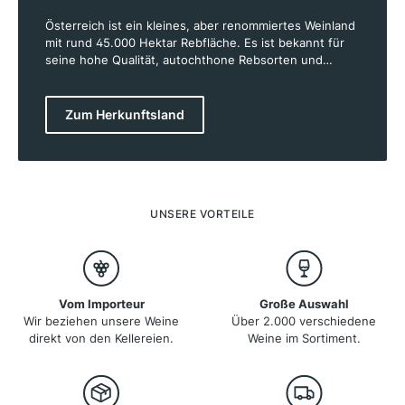
Österreich ist ein kleines, aber renommiertes Weinland
mit rund 45.000 Hektar Rebfläche. Es ist bekannt für
seine hohe Qualität, autochthone Rebsorten und
nachhaltigen Anbaumethoden. Besonders berühmt
sind die Weißweine, allen voran der Grüner Veltliner,
aber auch Riesling, Welschriesling und Weißburgunder.
Zum Herkunftsland
Rotweine wie Blaufränkisch, Zweigelt und St. Laurent
gewinnen zunehmend an Bedeutung. Die wichtigsten
Weinregionen sind Niederösterreich, Burgenland und
die Steiermark. Dank vielfältiger Böden und Klimazonen
entstehen charaktervolle Weine mit ausgeprägter
Mineralität. Österreichs Winzer verbinden Tradition mit
UNSERE VORTEILE
moderner Weinbaukunst und setzen verstärkt auf
biologischen Anbau.
Vom Importeur
Große Auswahl
Wir beziehen unsere Weine
Über 2.000 verschiedene
direkt von den Kellereien.
Weine im Sortiment.