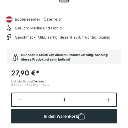
Bodenseeufer , Österreich
Geruch:
Marille und Honig
Geschmack:
Mild, saftig, dezent süß, fruchtig, blumig
Nur noch 8 Stück von diesem Produkt vorrätig. Achtung,
dieses Produkt ist sehr beliebt!
27,90 €
*
inkl. MwSt, zzgl.
Versand
0.7 Liter
(39,86 €
*
/ 1 Liter)
Produkt Anzahl: Gib den gewünschten W
In den Warenkorb