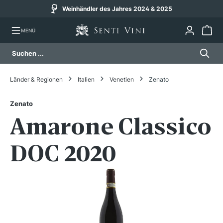
s 14 Uhr)
Weinhändler des Jahres 2024
alt springen
MENÜ
Länder & Regionen
Italien
Venetien
Zenato
Zenato
Amarone Classico
DOC 2020
Bildergalerie überspringen