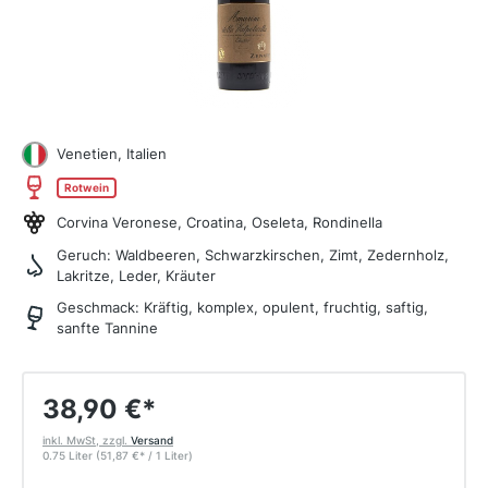
Venetien, Italien
Rotwein
Corvina Veronese, Croatina, Oseleta, Rondinella
Geruch:
Waldbeeren, Schwarzkirschen, Zimt, Zedernholz,
Lakritze, Leder, Kräuter
Geschmack:
Kräftig, komplex, opulent, fruchtig, saftig,
sanfte Tannine
38,90 €
*
inkl. MwSt, zzgl.
Versand
0.75 Liter
(51,87 €
*
/ 1 Liter)