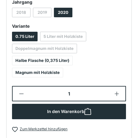
auswählen
Jahrgang
2018
2019
2020
(Diese Option ist zurzeit nicht verfügbar.)
(Diese Option ist zurzeit nicht verfügbar.)
auswählen
Variante
0.75 Liter
5 Liter mit Holzkiste
(Diese Option ist zurzeit nicht verfügbar.)
Doppelmagnum mit Holzkiste
(Diese Option ist zurzeit nicht verfügbar.)
Halbe Flasche (0,375 Liter)
Magnum mit Holzkiste
Produkt Anzahl: Gib den gewünschten W
In den Warenkorb
Zum Merkzettel hinzufügen