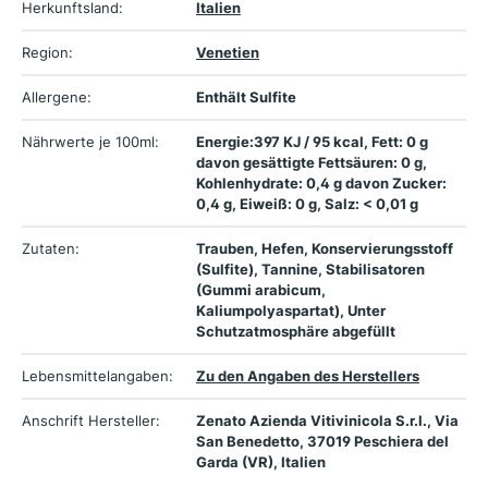
Herkunftsland:
Italien
Region:
Venetien
Allergene:
Enthält Sulfite
Nährwerte je 100ml:
Energie:397 KJ / 95 kcal, Fett: 0 g
davon gesättigte Fettsäuren: 0 g,
Kohlenhydrate: 0,4 g davon Zucker:
0,4 g, Eiweiß: 0 g, Salz: < 0,01 g
Zutaten:
Trauben, Hefen, Konservierungsstoff
(Sulfite), Tannine, Stabilisatoren
(Gummi arabicum,
Kaliumpolyaspartat), Unter
Schutzatmosphäre abgefüllt
Lebensmittelangaben:
Zu den Angaben des Herstellers
Anschrift Hersteller:
Zenato Azienda Vitivinicola S.r.l., Via
San Benedetto, 37019 Peschiera del
Garda (VR), Italien