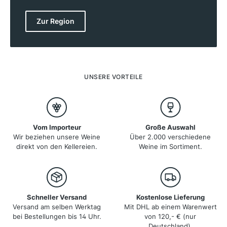
erstreckt sich vom Gardasee im Westen, bis an den
Golf von Venedig im Osten und von der Po-Ebene im
Zur Region
Süden, bis an die Alpen und die österreichische
Grenze im Norden. Mit gebirgigen Lagen im Norden
und Westen, flache Ebenen im Zentrum und
Küstenlagen an der Adria bildet Venetien somit
geografisch gesehen eine der abwechslungsreichsten
Weinbauregionen Italiens und bringt eine große
UNSERE VORTEILE
Auswahl an unterschiedlichen Weinen hervor.
Vom Importeur
Große Auswahl
Wir beziehen unsere Weine
Über 2.000 verschiedene
direkt von den Kellereien.
Weine im Sortiment.
Schneller Versand
Kostenlose Lieferung
Versand am selben Werktag
Mit DHL ab einem Warenwert
bei Bestellungen bis 14 Uhr.
von 120,- € (nur
Deutschland).