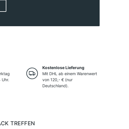
g. Die wichtigsten Weinregionen sind
nland und die Steiermark. Dank vielfältiger
ntstehen charaktervolle Weine mit
t. Österreichs Winzer verbinden Tradition mit
und setzen verstärkt auf biologischen
Kostenlose Lieferung
rktag
Mit DHL ab einem Warenwert
 Uhr.
von 120,- € (nur
Deutschland).
ACK TREFFEN