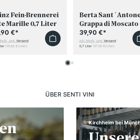
inz Fein-Brennerei
Berta Sant´Anton
te Marille 0,7 Liter
Grappa di Moscato
,90 €
*
39,90 €
*
 MwSt, zzgl.
Versand
inkl. MwSt, zzgl.
Versand
iter
(39,86 €/Liter)
0,7 Liter
(57,00 €/Liter)
ÜBER SENTI VINI
len
Kirchheim bei Münc
Unsere