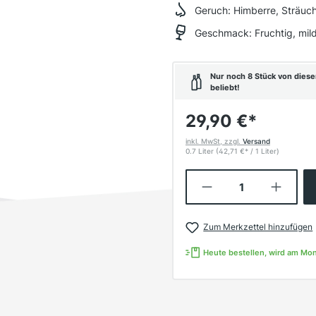
Geruch:
Himberre, Sträuche
Geschmack:
Fruchtig, mil
Nur noch 8 Stück von diese
beliebt!
29,90 €
*
inkl. MwSt, zzgl.
Versand
0.7 Liter
(42,71 €
*
/ 1 Liter)
Produkt Anzahl:
Zum Merkzettel hinzufügen
Heute bestellen, wird am Mo