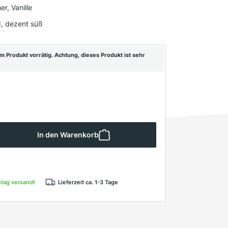
r, Vanille
d, dezent süß
m Produkt vorrätig. Achtung, dieses Produkt ist sehr
 Gib den gewünschten Wert ein oder ben
In den Warenkorb
ntag versandt
Lieferzeit ca. 1-3 Tage