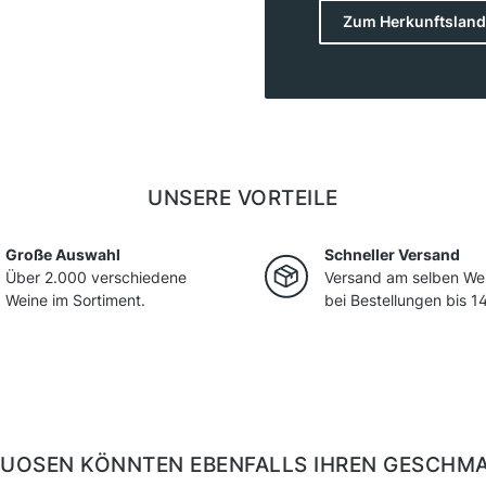
zunehmend an Bedeutun
Zum Herkunftsland
Niederösterreich, Burge
Böden und Klimazonen e
ausgeprägter Mineralitä
moderner Weinbaukunst 
Anbau.
UNSERE VORTEILE
Große Auswahl
Schneller Versand
Über 2.000 verschiedene
Versand am selben We
Weine im Sortiment.
bei Bestellungen bis 14
ITUOSEN KÖNNTEN EBENFALLS IHREN GESCHM