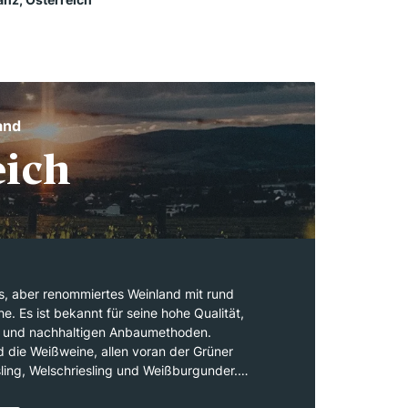
and
eich
nes, aber renommiertes Weinland mit rund
. Es ist bekannt für seine hohe Qualität,
 und nachhaltigen Anbaumethoden.
 die Weißweine, allen voran der Grüner
esling, Welschriesling und Weißburgunder.
isch, Zweigelt und St. Laurent gewinnen