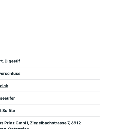
t, Digestif
verschluss
eich
seeufer
t Sulfite
s Prinz GmbH, Ziegelbachstrasse 7, 6912
nz, Österreich