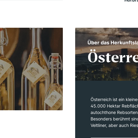
Über das Herkunftsl
Österr
Österreich ist ein klei
45.000 Hektar Rebfläche
autochthone Rebsorten
Besonders berühmt sind
Veltliner, aber auch Ri
Rotweine wie Blaufränk