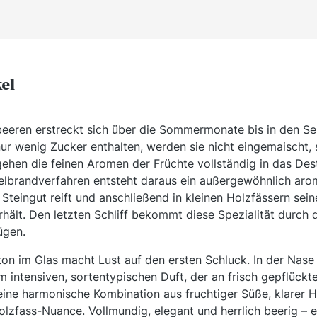
kel
eeren erstreckt sich über die Sommermonate bis in den Se
ur wenig Zucker enthalten, werden sie nicht eingemaischt, 
ehen die feinen Aromen der Früchte vollständig in das Desti
lbrandverfahren entsteht daraus ein außergewöhnlich aro
Steingut reift und anschließend in kleinen Holzfässern sei
rhält. Den letzten Schliff bekommt diese Spezialität durch 
ügen.
n im Glas macht Lust auf den ersten Schluck. In der Nase 
 intensiven, sortentypischen Duft, der an frisch gepflückt
eine harmonische Kombination aus fruchtiger Süße, klarer 
Holzfass-Nuance. Vollmundig, elegant und herrlich beerig – 