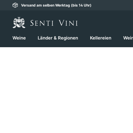
Versand am selben Werktag (bis 14 Uhr)
springen
Zur Hauptnavigation springen
Weine
Länder & Regionen
Kellereien
Wei
Bildergalerie überspringen