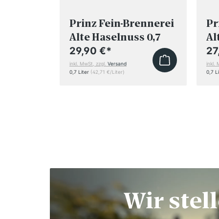
lo
Prinz Fein-Brennerei
Pr
rbera
Alte Haselnuss 0,7
Al
Liter
29,90 €
*
27
inkl. MwSt, zzgl.
Versand
inkl.
0,7 Liter
(42,71 €/Liter)
0,7 L
Wir stel