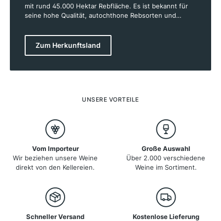
mit rund 45.000 Hektar Rebfläche. Es ist bekannt für
seine hohe Qualität, autochthone Rebsorten und
nachhaltigen Anbaumethoden. Besonders berühmt
sind die Weißweine, allen voran der Grüner Veltliner,
aber auch Riesling, Welschriesling und Weißburgunder.
Zum Herkunftsland
Rotweine wie Blaufränkisch, Zweigelt und St. Laurent
gewinnen zunehmend an Bedeutung. Die wichtigsten
Weinregionen sind Niederösterreich, Burgenland und
die Steiermark. Dank vielfältiger Böden und Klimazonen
entstehen charaktervolle Weine mit ausgeprägter
Mineralität. Österreichs Winzer verbinden Tradition mit
UNSERE VORTEILE
moderner Weinbaukunst und setzen verstärkt auf
biologischen Anbau.
Vom Importeur
Große Auswahl
Wir beziehen unsere Weine
Über 2.000 verschiedene
direkt von den Kellereien.
Weine im Sortiment.
Schneller Versand
Kostenlose Lieferung