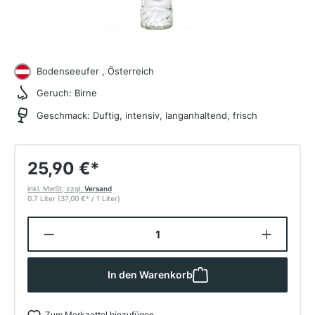
Bodenseeufer , Österreich
Geruch:
Birne
Geschmack:
Duftig, intensiv, langanhaltend, frisch
25,90 €
*
inkl. MwSt, zzgl.
Versand
0.7 Liter
(37,00 €
*
/ 1 Liter)
Produkt Anzahl: Gib den gewünschten W
In den Warenkorb
Zum Merkzettel hinzufügen