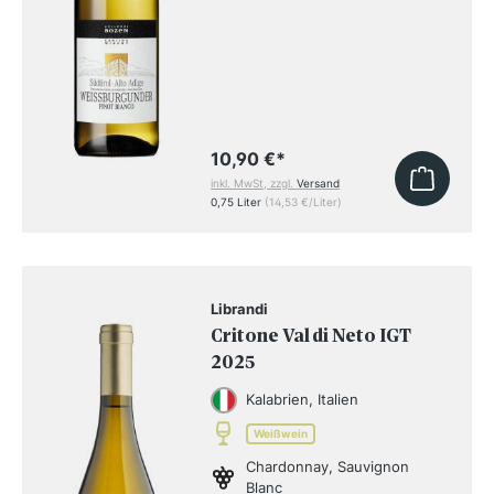
10,90 €
*
inkl. MwSt, zzgl.
Versand
0,75 Liter
(14,53 €/Liter)
Librandi
Critone Val di Neto IGT
2025
Kalabrien, Italien
Weißwein
Chardonnay, Sauvignon
Blanc