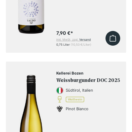
7,90 €
*
inkl. MwSt, zzgl.
Versand
0,75 Liter
(10,53 €/Liter)
Kellerei Bozen
Weissburgunder DOC 2025
Südtirol, Italien
Weißwein
Pinot Bianco