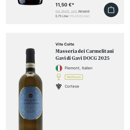
11,50 €
*
inkl. MwSt, zzgl.
Versand
0,75 Liter
(15,33 €/Liter)
Vite Colte
Masseria dei Carmelitani
Gavi di Gavi DOCG 2025
Piemont, Italien
Weißwein
Cortese