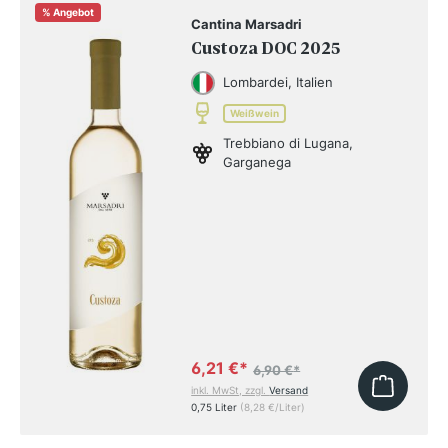
%
Angebot
Cantina Marsadri
Custoza DOC 2025
Lombardei, Italien
Weißwein
Trebbiano di Lugana,
Garganega
6,21 €
*
6,90 €
*
inkl. MwSt, zzgl.
Versand
0,75 Liter
(8,28 €/Liter)