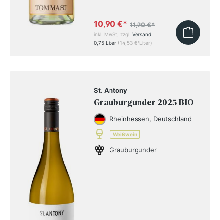
10,90 €
*
11,90 €
*
inkl. MwSt, zzgl.
Versand
0,75 Liter
(14,53 €/Liter)
St. Antony
Grauburgunder 2025 BIO
Rheinhessen, Deutschland
Weißwein
Grauburgunder