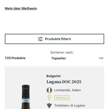
pur genießen, wenn man sich einfach einen
Moment der Freude gönnen möchte. In unserem
Mehr über Weißwein
Sortiment finden Sie Weißweine aus den
schönsten Anbaugebieten, von klassischen
Favoriten bis zu besonderen Entdeckungen. Die
Abwechslung, die Aromenvielfalt und die feine
Balance zwischen Frische, Struktur und Charakter
machen Weißwein zu einem spannenden Begleiter
durch das ganze Jahr.
Produkte filtern
Sortieren nach:
725 Produkte
Bulgarini
Lugana DOC 2025
Lombardei, Italien
Weißwein
Trebbiano di Lugana