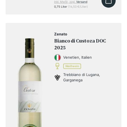
inkl. MwSt, zzgl.
Versand
0,75 Liter
(14,53 €/Liter)
Zenato
Bianco di Custoza DOC
2025
Venetien, Italien
Weißwein
Trebbiano di Lugana,
Garganega