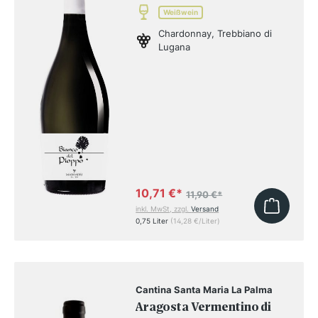
Weißwein
Chardonnay, Trebbiano di
Lugana
10,71 €
*
11,90 €
*
inkl. MwSt, zzgl.
Versand
0,75 Liter
(14,28 €/Liter)
Cantina Santa Maria La Palma
Aragosta Vermentino di