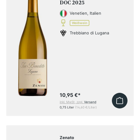
DOC 2025
Venetien, Italien
Weißwein
Trebbiano di Lugana
10,95 €
*
inkl. MwSt, zzgl.
Versand
0,75 Liter
(14,60 €/Liter)
Zenato