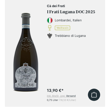
Cà dei Frati
I Frati Lugana DOC 2025
Lombardei, Italien
Weißwein
Trebbiano di Lugana
13,90 €
*
inkl. MwSt, zzgl.
Versand
0,75 Liter
(18,53 €/Liter)