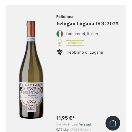
Feliciana
Felugan Lugana DOC 2025
Lombardei, Italien
Weißwein
Trebbiano di Lugana
11,95 €
*
inkl. MwSt, zzgl.
Versand
0,75 Liter
(15,93 €/Liter)