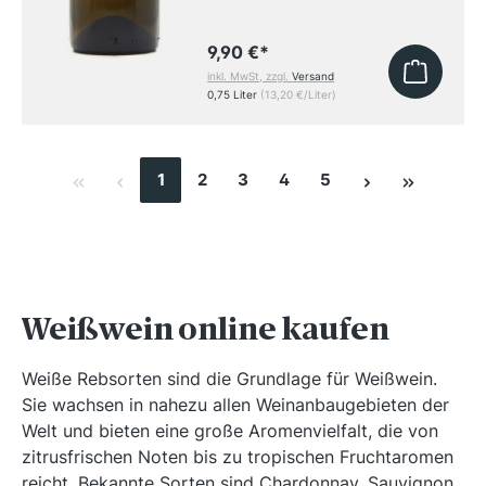
9,90 €
*
inkl. MwSt, zzgl.
Versand
0,75 Liter
(13,20 €/Liter)
1
2
3
4
5
Weißwein online kaufen
Weiße Rebsorten sind die Grundlage für Weißwein.
Sie wachsen in nahezu allen Weinanbaugebieten der
Welt und bieten eine große Aromenvielfalt, die von
zitrusfrischen Noten bis zu tropischen Fruchtaromen
reicht. Bekannte Sorten sind Chardonnay, Sauvignon