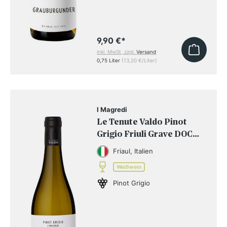
9,90 €
*
inkl. MwSt, zzgl.
Versand
0,75 Liter
(13,20 €/Liter)
I Magredi
Le Tenute Valdo Pinot
Grigio Friuli Grave DOC
2025
Friaul, Italien
Weißwein
Pinot Grigio