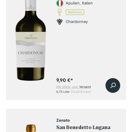
Apulien, Italien
Weißwein
Chardonnay
9,90 €
*
inkl. MwSt, zzgl.
Versand
0,75 Liter
(13,20 €/Liter)
Zenato
San Benedetto Lugana