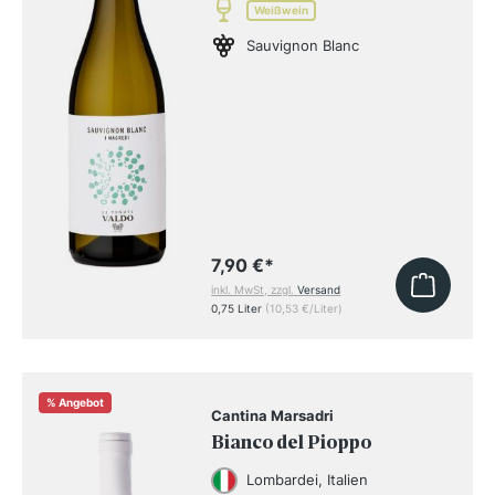
Weißwein
Sauvignon Blanc
7,90 €
*
inkl. MwSt, zzgl.
Versand
0,75 Liter
(10,53 €/Liter)
%
Angebot
Cantina Marsadri
Bianco del Pioppo
Lombardei, Italien