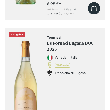
6,95 €
*
inkl. MwSt, zzgl.
Versand
0,75 Liter
(9,27 €/Liter)
%
Angebot
Tommasi
Le Fornaci Lugana DOC
2025
Venetien, Italien
Weißwein
Trebbiano di Lugana