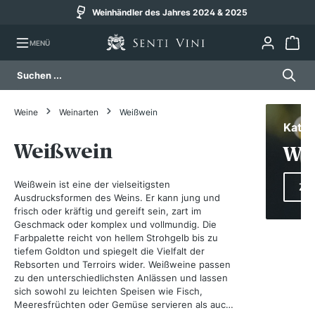
Versand am selben Werktag (bis 14 Uhr)
alt springen
MENÜ
Weine
Weinarten
Weißwein
Kateg
Weißwein
We
Weißwein ist eine der vielseitigsten
Zur
Ausdrucksformen des Weins. Er kann jung und
frisch oder kräftig und gereift sein, zart im
Geschmack oder komplex und vollmundig. Die
Farbpalette reicht von hellem Strohgelb bis zu
tiefem Goldton und spiegelt die Vielfalt der
Rebsorten und Terroirs wider. Weißweine passen
zu den unterschiedlichsten Anlässen und lassen
sich sowohl zu leichten Speisen wie Fisch,
Meeresfrüchten oder Gemüse servieren als auch